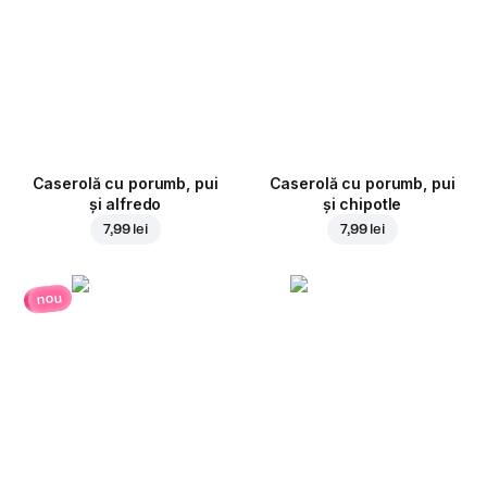
Caserolă cu porumb, pui
Caserolă cu porumb, pui
și alfredo
și chipotle
7,99 lei
7,99 lei
nou