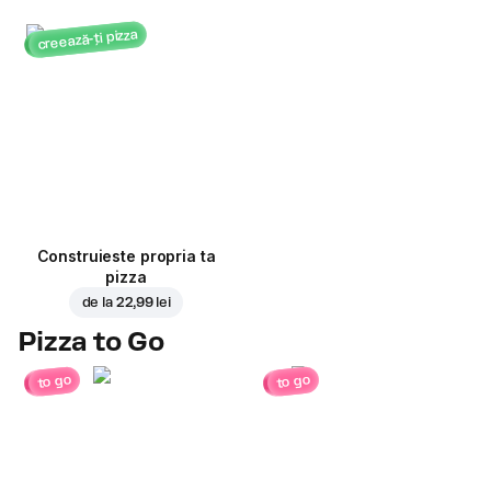
creează-ți pizza
Construieste propria ta
pizza
de la
22,99 lei
Pizza to Go
to go
to go