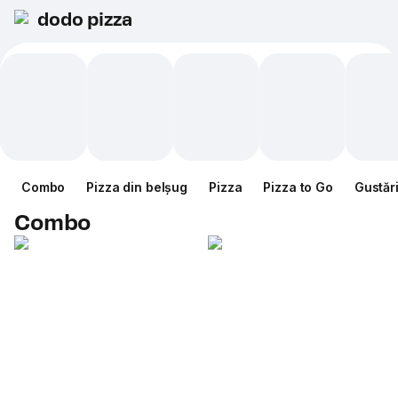
dodo pizza
Combo
Pizza din belșug
Pizza
Pizza to Go
Gustăr
Combo