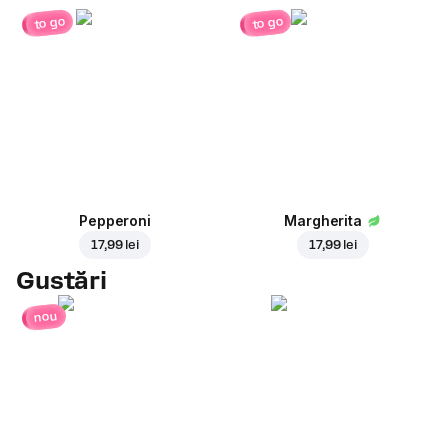
to go
to go
Pepperoni
Margherita
17,99 lei
17,99 lei
Gustări
nou