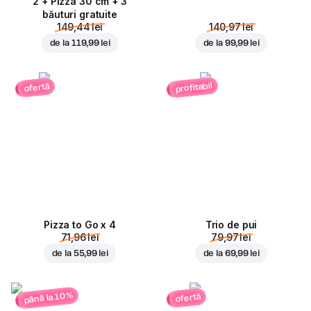
2 + Pizza 30 cm + 3
băuturi gratuite
149,44 lei
140,97 lei
de la
119,99 lei
de la
99,99 lei
profitabil
ofertă
Pizza to Go x 4
Trio de pui
71,96 lei
79,97 lei
de la
55,99 lei
de la
69,99 lei
până la 10%
ofertă