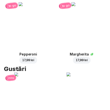
to go
to go
Pepperoni
Margherita
17,99 lei
17,99 lei
Gustări
nou