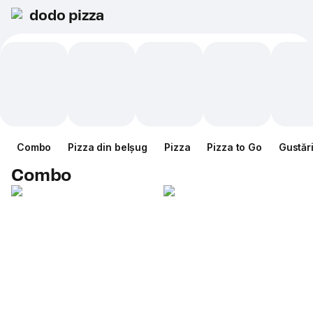
dodo pizza
Combo
Pizza din belșug
Pizza
Pizza to Go
Gustăr
Combo