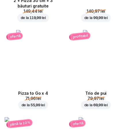
2 + Pizza 30 cm + 3
băuturi gratuite
149,44 lei
140,97 lei
de la
119,99 lei
de la
99,99 lei
profitabil
ofertă
Pizza to Go x 4
Trio de pui
71,96 lei
79,97 lei
de la
55,99 lei
de la
69,99 lei
până la 10%
ofertă