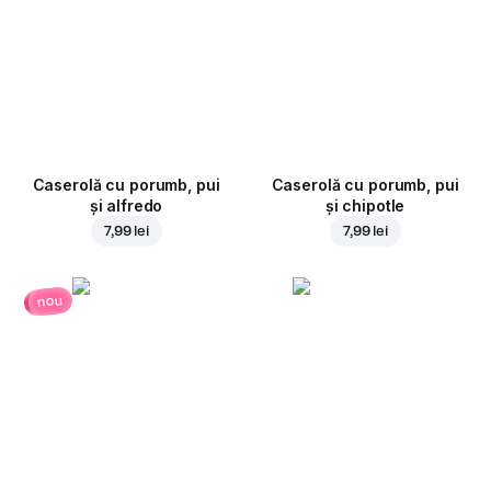
Caserolă cu porumb, pui
Caserolă cu porumb, pui
și alfredo
și chipotle
7,99 lei
7,99 lei
nou