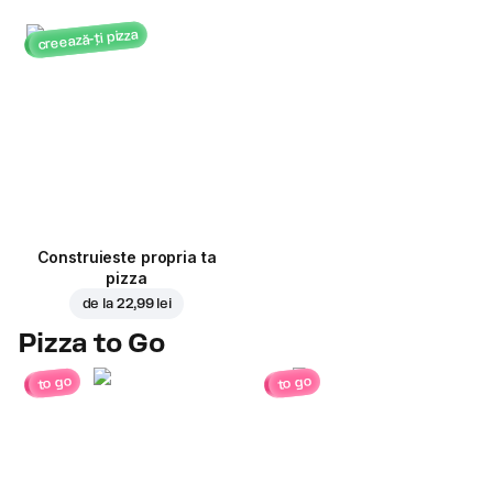
creează-ți pizza
Construieste propria ta
pizza
de la
22,99 lei
Pizza to Go
to go
to go