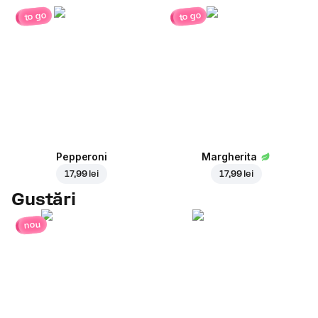
to go
to go
Pepperoni
Margherita
17,99 lei
17,99 lei
Gustări
nou