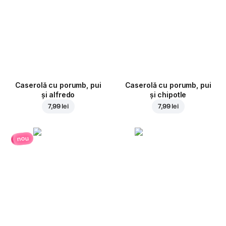
Caserolă cu porumb, pui
Caserolă cu porumb, pui
și alfredo
și chipotle
7,99 lei
7,99 lei
nou