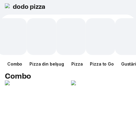
dodo pizza
Combo
Pizza din belșug
Pizza
Pizza to Go
Gustăr
Combo