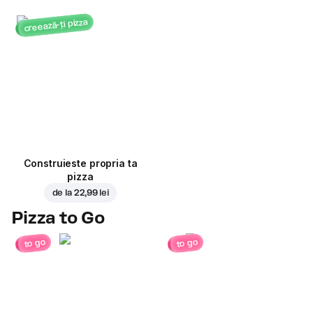
creează-ți pizza
Construieste propria ta
pizza
de la
22,99 lei
Pizza to Go
to go
to go