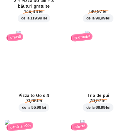
2 + Pizza 30 cm + 3
băuturi gratuite
149,44 lei
140,97 lei
de la
119,99 lei
de la
99,99 lei
profitabil
ofertă
Pizza to Go x 4
Trio de pui
71,96 lei
79,97 lei
de la
55,99 lei
de la
69,99 lei
până la 10%
ofertă