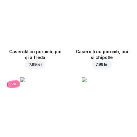
Caserolă cu porumb, pui
Caserolă cu porumb, pui
și alfredo
și chipotle
7,99 lei
7,99 lei
nou