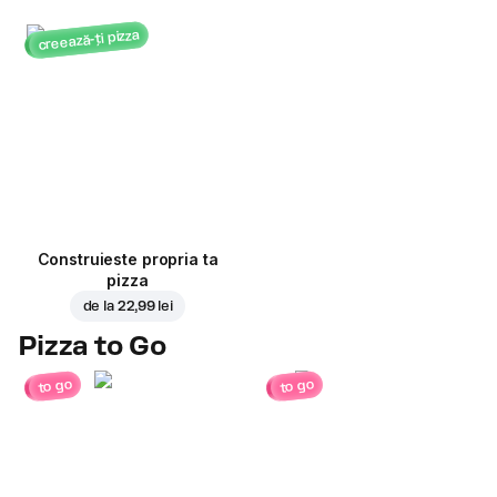
creează-ți pizza
Construieste propria ta
pizza
de la
22,99 lei
Pizza to Go
to go
to go