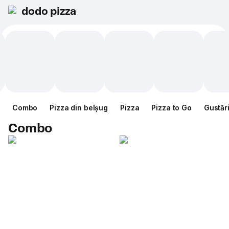
dodo pizza
Combo
Pizza din belșug
Pizza
Pizza to Go
Gustăr
Combo