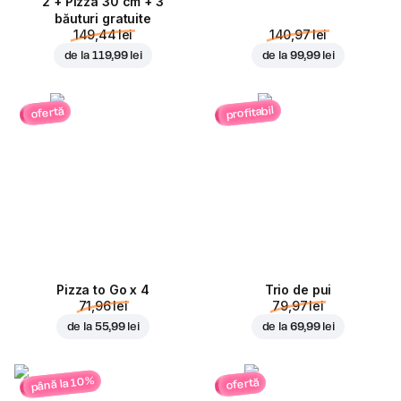
2 + Pizza 30 cm + 3
băuturi gratuite
149,44 lei
140,97 lei
de la
119,99 lei
de la
99,99 lei
profitabil
ofertă
Pizza to Go x 4
Trio de pui
71,96 lei
79,97 lei
de la
55,99 lei
de la
69,99 lei
până la 10%
ofertă