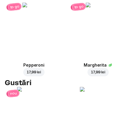
to go
to go
Pepperoni
Margherita
17,99 lei
17,99 lei
Gustări
nou