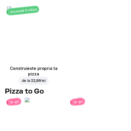
creează-ți pizza
Construieste propria ta
pizza
de la
22,99 lei
Pizza to Go
to go
to go