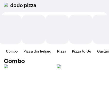
dodo pizza
Combo
Pizza din belșug
Pizza
Pizza to Go
Gustăr
Combo