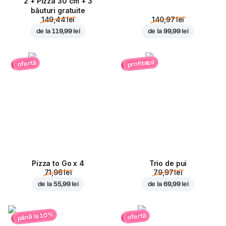
2 + Pizza 30 cm + 3
băuturi gratuite
149,44 lei
140,97 lei
de la
119,99 lei
de la
99,99 lei
profitabil
ofertă
Pizza to Go x 4
Trio de pui
71,96 lei
79,97 lei
de la
55,99 lei
de la
69,99 lei
până la 10%
ofertă