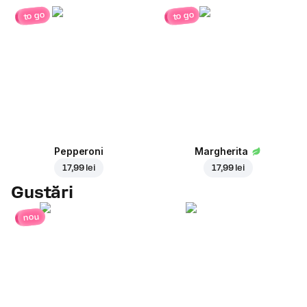
to go
to go
Pepperoni
Margherita
17,99 lei
17,99 lei
Gustări
nou