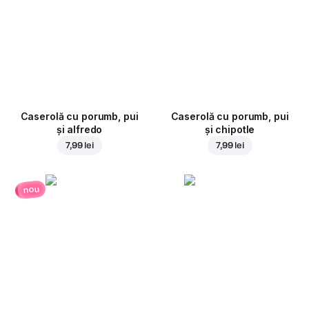
Caserolă cu porumb, pui
Caserolă cu porumb, pui
și alfredo
și chipotle
7,99 lei
7,99 lei
nou