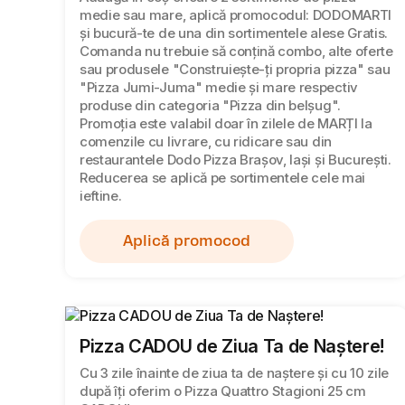
medie sau mare, aplică promocodul: DODOMARTI
și bucură-te de una din sortimentele alese Gratis.
Comanda nu trebuie să conțină combo, alte oferte
sau produsele "Construiește-ți propria pizza" sau
"Pizza Jumi-Juma" medie și mare respectiv
produse din categoria "Pizza din belșug".
Promoția este valabil doar în zilele de MARȚI la
comenzile cu livrare, cu ridicare sau din
restaurantele Dodo Pizza Brașov, Iași și București.
Reducerea se aplică pe sortimentele cele mai
ieftine.
Aplică promocod
Pizza CADOU de Ziua Ta de Naștere!
Cu 3 zile înainte de ziua ta de naștere și cu 10 zile
după îți oferim o Pizza Quattro Stagioni 25 cm