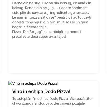
Carne din belșug, Bacon din belșug, Picantă din
belșug, Ranch din belșug — fiecare sortiment
este plin de savoare și ingrediente generoase.
Le numim „pizza sățioase” pentru că au tot ce-ți
dorești: toppinguri din plin, mult sos și un gust
bogat la fiecare felie.
Pizza „Din Belșug” nu participă la promoții —
prețul este deja super avantajos!
Vino în echipa Dodo Pizza!
Te așteptăm în echipa Dodo Pizza! Vizitează site-
ul www.angajaridodo.ro, descoperă pozițiile