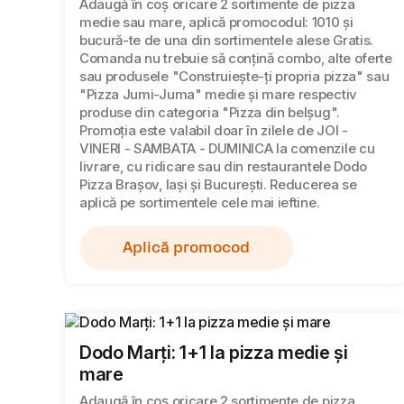
Adaugă în coș oricare 2 sortimente de pizza
medie sau mare, aplică promocodul: 1010 și
bucură-te de una din sortimentele alese Gratis.
Comanda nu trebuie să conțină combo, alte oferte
sau produsele "Construiește-ți propria pizza" sau
"Pizza Jumi-Juma" medie și mare respectiv
produse din categoria "Pizza din belșug".
Promoția este valabil doar în zilele de JOI -
VINERI - SAMBATA - DUMINICA la comenzile cu
livrare, cu ridicare sau din restaurantele Dodo
Pizza Brașov, Iași și București. Reducerea se
aplică pe sortimentele cele mai ieftine.
Aplică promocod
Dodo Marți: 1+1 la pizza medie și
mare
Adaugă în coș oricare 2 sortimente de pizza