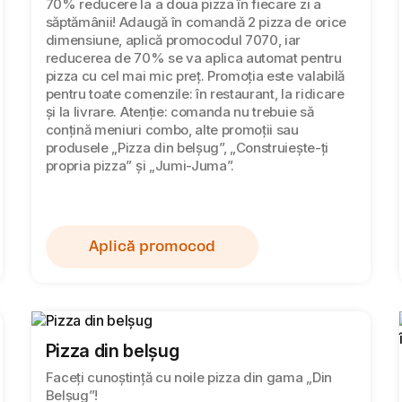
70% reducere la a doua pizza în fiecare zi a
săptămânii! Adaugă în comandă 2 pizza de orice
dimensiune, aplică promocodul 7070, iar
reducerea de 70% se va aplica automat pentru
pizza cu cel mai mic preț. Promoția este valabilă
pentru toate comenzile: în restaurant, la ridicare
și la livrare. Atenție: comanda nu trebuie să
conțină meniuri combo, alte promoții sau
produsele „Pizza din belșug”, „Construiește-ți
propria pizza” și „Jumi-Juma”.
Aplică promocod
Pizza din belșug
Faceți cunoștință cu noile pizza din gama „Din
Belșug”!