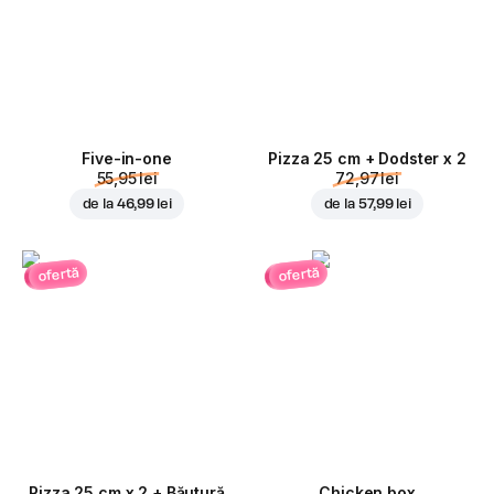
Five-in-one
Pizza 25 cm + Dodster x 2
55,95 lei
72,97 lei
de la
46,99 lei
de la
57,99 lei
ofertă
ofertă
Pizza 25 cm x 2 + Băutură
Chicken box