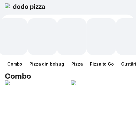
dodo pizza
Combo
Pizza din belșug
Pizza
Pizza to Go
Gustăr
Combo