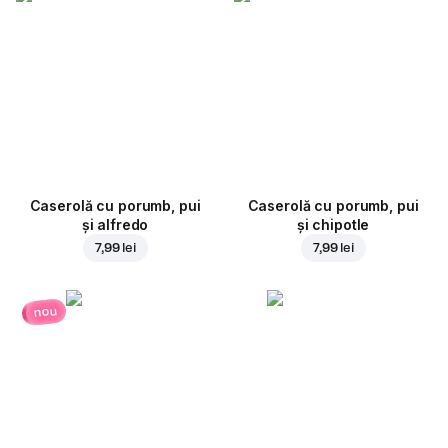
Caserolă cu porumb, pui
Caserolă cu porumb, pui
și alfredo
și chipotle
7,99 lei
7,99 lei
nou