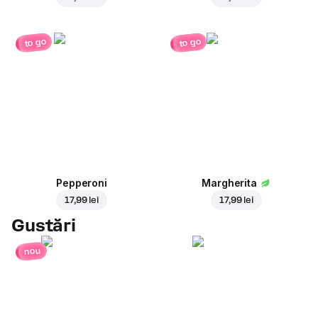
to go
to go
Pepperoni
Margherita
17,99 lei
17,99 lei
Gustări
nou