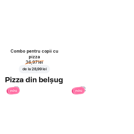
Combo pentru copii cu
pizza
36,97 lei
de la
28,99 lei
Pizza din belșug
nou
nou