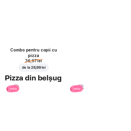
Combo pentru copii cu
pizza
36,97 lei
de la
28,99 lei
Pizza din belșug
nou
nou