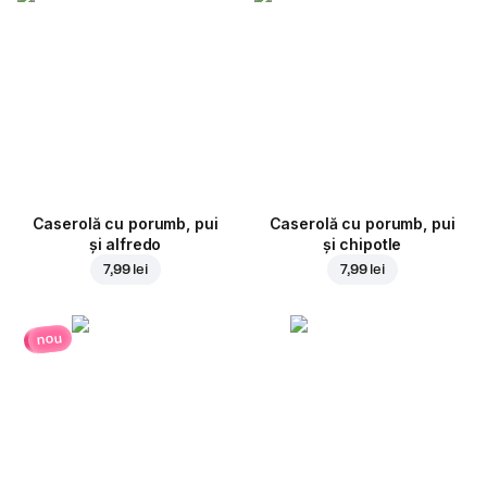
Caserolă cu porumb, pui
Caserolă cu porumb, pui
și alfredo
și chipotle
7,99 lei
7,99 lei
nou