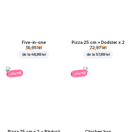
Five-in-one
Pizza 25 cm + Dodster x 2
55,95 lei
72,97 lei
de la
46,99 lei
de la
57,99 lei
ofertă
ofertă
Pizza 25 cm x 2 + Băutură
Chicken box