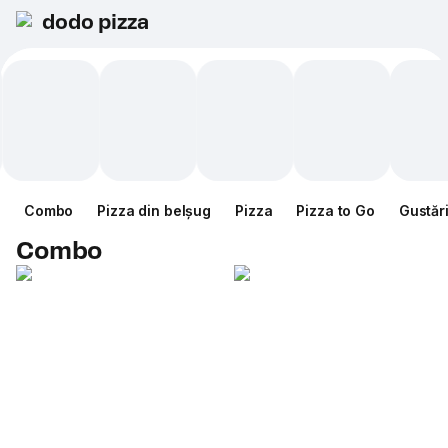
dodo pizza
Combo
Pizza din belșug
Pizza
Pizza to Go
Gustăr
Combo