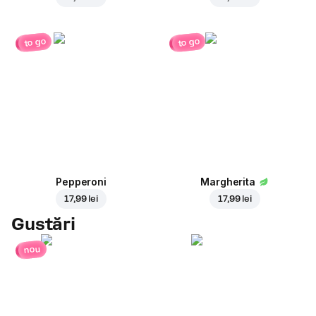
to go
to go
Pepperoni
Margherita
17,99 lei
17,99 lei
Gustări
nou