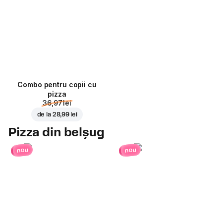
Combo pentru copii cu
pizza
36,97 lei
de la
28,99 lei
Pizza din belșug
nou
nou