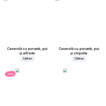
Caserolă cu porumb, pui
Caserolă cu porumb, pui
și alfredo
și chipotle
7,99 lei
7,99 lei
nou