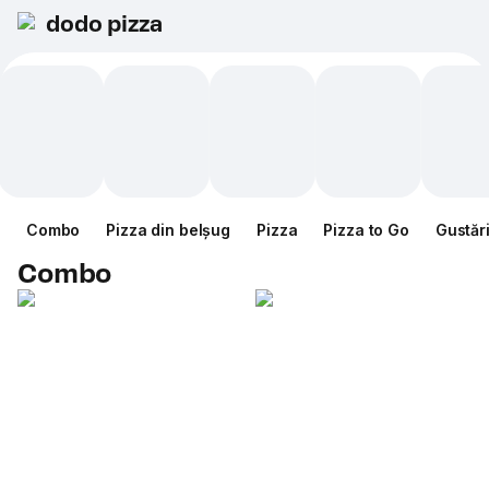
dodo pizza
Combo
Pizza din belșug
Pizza
Pizza to Go
Gustăr
Combo