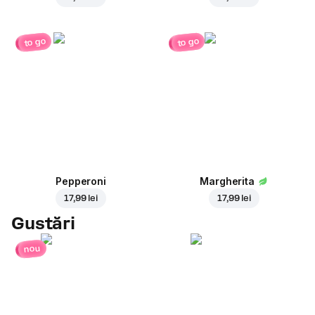
to go
to go
Pepperoni
Margherita
17,99 lei
17,99 lei
Gustări
nou