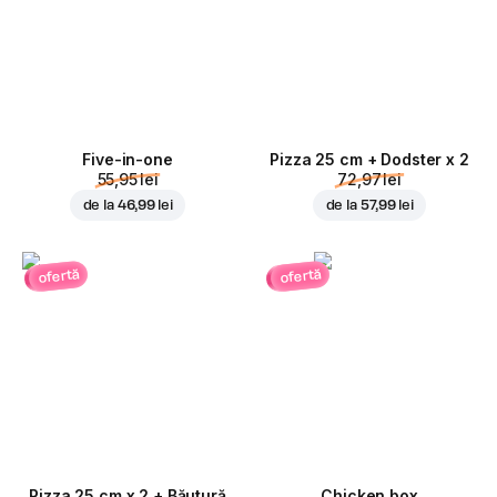
Five-in-one
Pizza 25 cm + Dodster x 2
55,95 lei
72,97 lei
de la
46,99 lei
de la
57,99 lei
ofertă
ofertă
Pizza 25 cm x 2 + Băutură
Chicken box