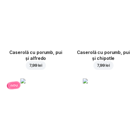
Caserolă cu porumb, pui
Caserolă cu porumb, pui
și alfredo
și chipotle
7,99 lei
7,99 lei
nou