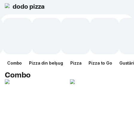
dodo pizza
Combo
Pizza din belșug
Pizza
Pizza to Go
Gustăr
Combo