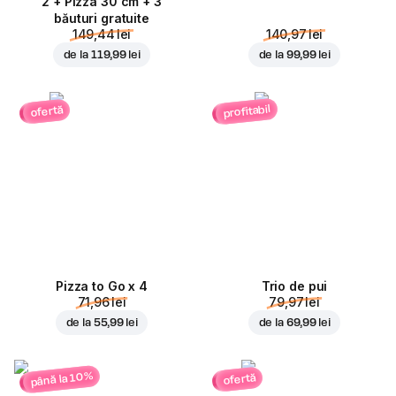
2 + Pizza 30 cm + 3
băuturi gratuite
149,44 lei
140,97 lei
de la
119,99 lei
de la
99,99 lei
profitabil
ofertă
Pizza to Go x 4
Trio de pui
71,96 lei
79,97 lei
de la
55,99 lei
de la
69,99 lei
până la 10%
ofertă