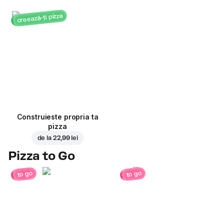
creează-ți pizza
Construieste propria ta
pizza
de la
22,99 lei
Pizza to Go
to go
to go