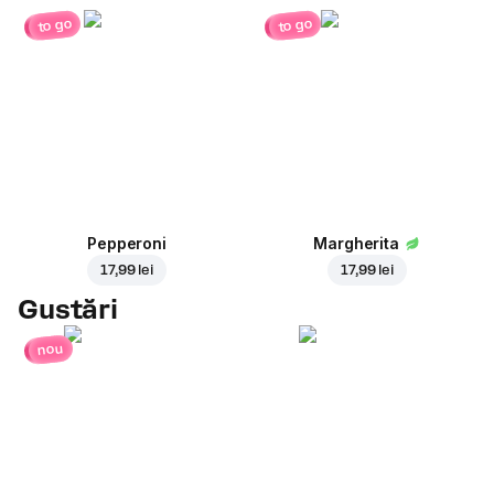
to go
to go
Pepperoni
Margherita
17,99 lei
17,99 lei
Gustări
nou