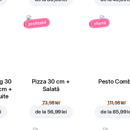
profitabil
ofertă
Adăugați pentru
4,99 l
ug 30
Pizza 30 cm +
Pesto Com
 cm +
Salată
uite
73,98 lei
111,98 lei
i
de la
56,99 lei
de la
85,99 l