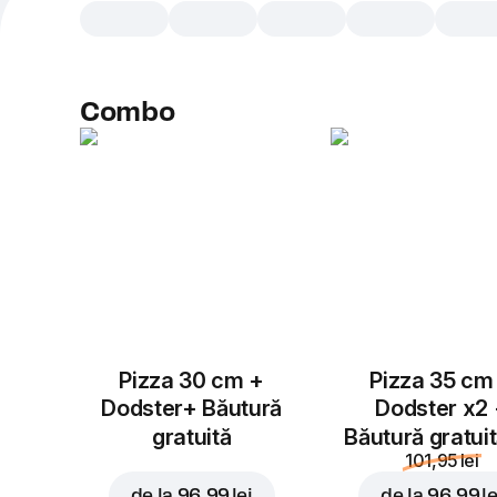
Combo
Pizza 30 cm +
Pizza 35 cm
Dodster+ Băutură
Dodster x2
gratuită
Băutură gratui
101,95 lei
de la
96,99 lei
de la
96,99 le