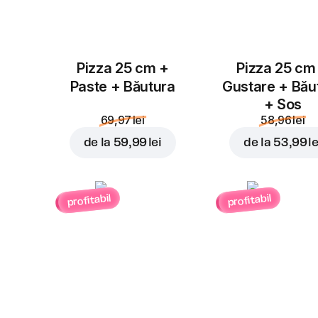
Pizza 25 cm +
Pizza 25 cm
Paste + Băutura
Gustare + Bău
+ Sos
69,97 lei
58,96 lei
de la
59,99 lei
de la
53,99 le
profitabil
profitabil