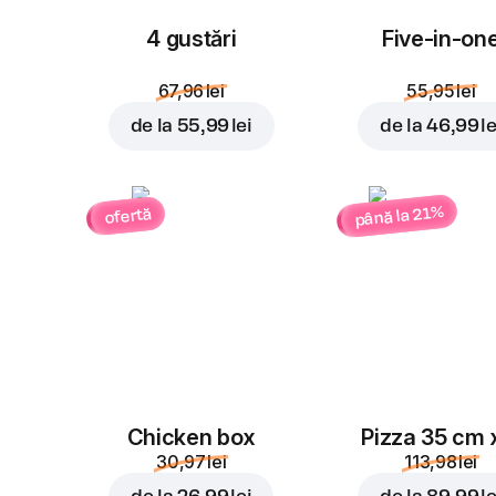
4 gustări
Five-in-on
67,96 lei
55,95 lei
de la
55,99 lei
de la
46,99 le
până la 21%
ofertă
Chicken box
Pizza 35 cm 
30,97 lei
113,98 lei