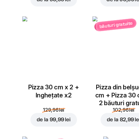
băuturi gratuite
Pizza 30 cm x 2 +
Pizza din belș
Inghețate x2
cm + Pizza 30
2 băuturi grat
129,96 lei
102,96 lei
de la
99,99 lei
de la
82,99 le