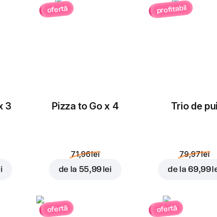
profitabil
ofertă
x 3
Pizza to Go x 4
Trio de pu
71,96 lei
79,97 lei
i
de la
55,99 lei
de la
69,99 l
ofertă
ofertă