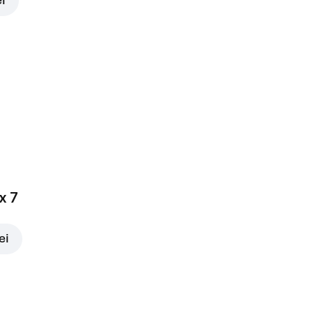
ei
x 7
ei