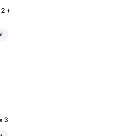
 2 +
ei
x 3