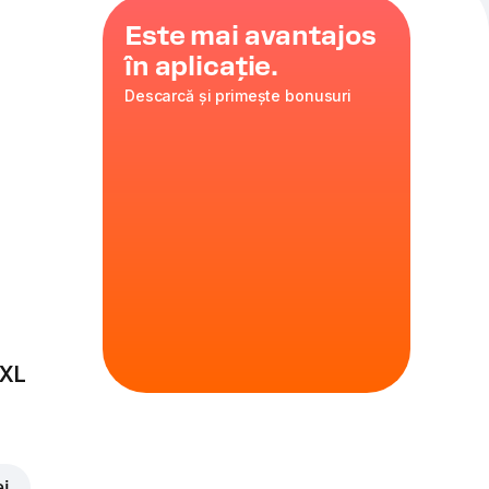
Este mai avantajos
în aplicație.
Descarcă și primește bonusuri
 XL
ei