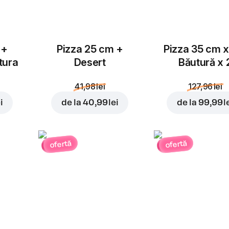
 +
Pizza 25 cm +
Pizza 35 cm x
tura
Desert
Băutură x 
41,98 lei
127,96 lei
i
de la
40,99 lei
de la
99,99 l
ofertă
ofertă