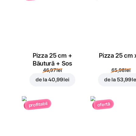
Pizza 25 cm +
Pizza 25 cm 
Băutură + Sos
46,97 lei
65,98 lei
de la
40,99 lei
de la
53,99 le
profitabil
ofertă