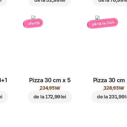
i
de la
32,99 lei
de la
76,99 l
până la 24%
ofertă
3+1
Pizza 30 cm x 5
Pizza 30 cm 
234,95 lei
328,93 lei
ei
de la
172,99 lei
de la
231,99 l