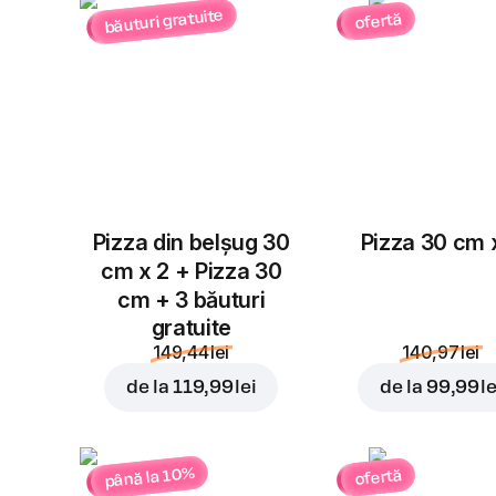
băuturi gratuite
ofertă
Pizza din belșug 30
Pizza 30 cm 
cm x 2 + Pizza 30
cm + 3 băuturi
gratuite
149,44 lei
140,97 lei
de la
119,99 lei
de la
99,99 le
până la 10%
ofertă