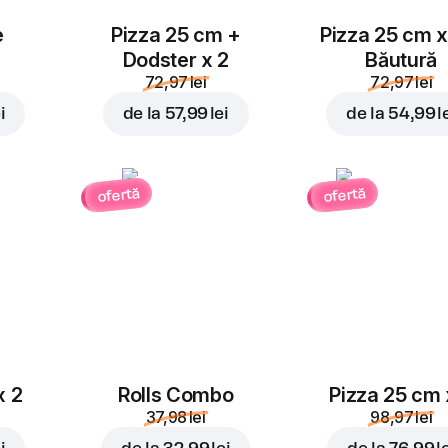
e
Pizza 25 cm +
Pizza 25 cm x
Dodster x 2
Băutură
72,97 lei
72,97 lei
i
de la
57,99 lei
de la
54,99 l
ofertă
ofertă
x 2
Rolls Combo
Pizza 25 cm 
37,98 lei
98,97 lei