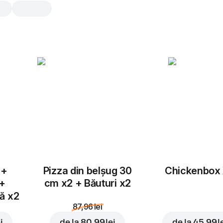
Sos Sweet Chilli
1 buc., 40 gr
Sos Sweet Chilli portionat
1 buc.
 +
Pizza din belșug 30
Chickenbox
 +
cm x2 + Băuturi x2
tă x2
87,96 lei
i
de la
80,99 lei
de la
45,99 l