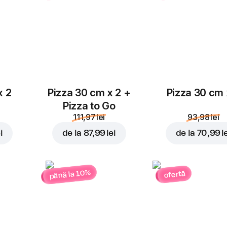
x 2
Pizza 30 cm x 2 +
Pizza 30 cm 
Pizza to Go
111,97 lei
93,98 lei
i
de la
87,99 lei
de la
70,99 l
până la 10%
ofertă