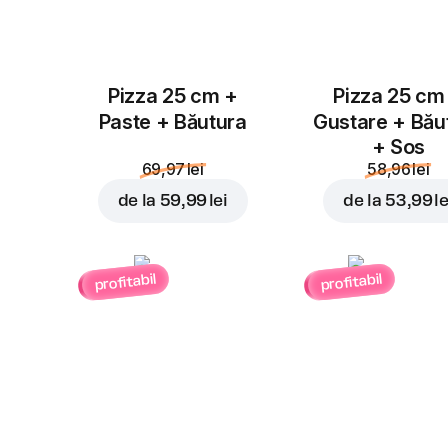
Pizza 25 cm +
Pizza 25 cm
Paste + Băutura
Gustare + Bău
+ Sos
69,97 lei
58,96 lei
de la
59,99 lei
de la
53,99 le
profitabil
profitabil