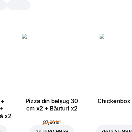
Pepperoni
30 cm, tradițional aluat, 474 gr
Salam pepperoni, mozzarella, sos de 
25 cm
30 cm
Tradițional
Subț
Adaugă topping
 +
Pizza din belșug 30
Chickenbox
 +
cm x2 + Băuturi x2
tă x2
87,96 lei
i
de la
80,99 lei
de la
45,99 l