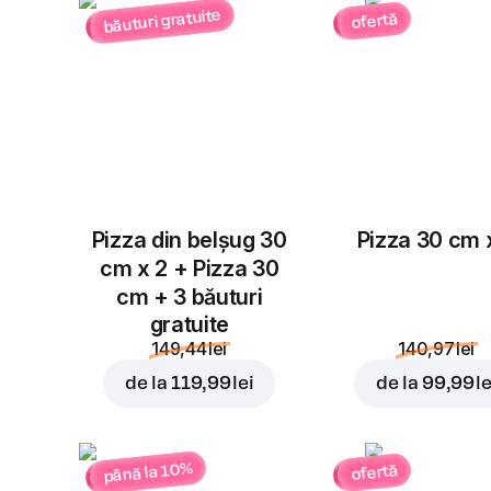
băuturi gratuite
ofertă
Pizza din belșug 30
Pizza 30 cm 
cm x 2 + Pizza 30
cm + 3 băuturi
gratuite
149,44 lei
140,97 lei
de la
119,99 lei
de la
99,99 le
până la 10%
ofertă