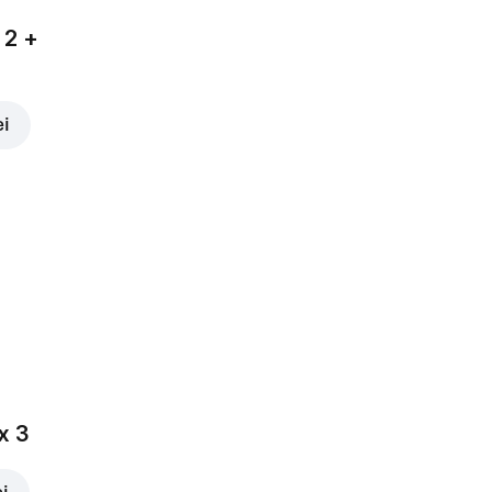
 2 +
ei
x 3