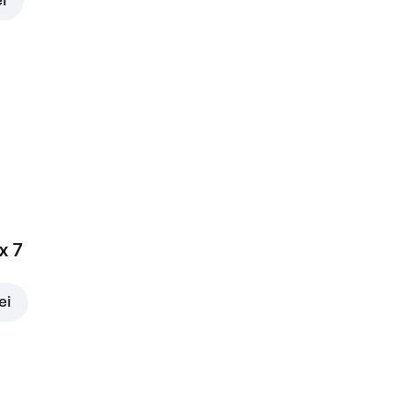
ei
x 7
ei