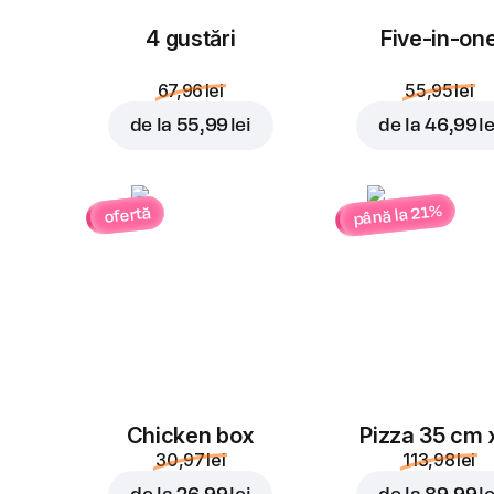
4 gustări
Five-in-on
67,96 lei
55,95 lei
de la
55,99 lei
de la
46,99 le
până la 21%
ofertă
Chicken box
Pizza 35 cm 
30,97 lei
113,98 lei