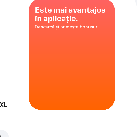
Este mai avantajos
în aplicație.
Descarcă și primește bonusuri
roșii.
35 cm
ire
 XL
ei