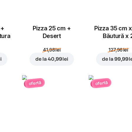
 +
Pizza 25 cm +
Pizza 35 cm x
tura
Desert
Băutură x 
41,98 lei
127,96 lei
i
de la
40,99 lei
de la
99,99 l
ofertă
ofertă