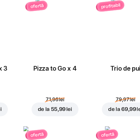
profitabil
ofertă
Masline
Ceapă roșie
rondele
3,00 lei
3,00 lei
x 3
Pizza to Go x 4
Trio de pu
Porumb
Roșii cherry
3,00 lei
3,00 lei
71,96 lei
79,97 lei
i
de la
55,99 lei
de la
69,99 l
Cheddar
Ananas
ofertă
ofertă
4,00 lei
4,00 lei