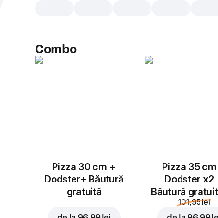
Combo
Pizza 30 cm +
Pizza 35 cm
Dodster+ Băutură
Dodster x2
gratuită
Băutură gratui
101,95 lei
de la
96,99 lei
de la
96,99 le