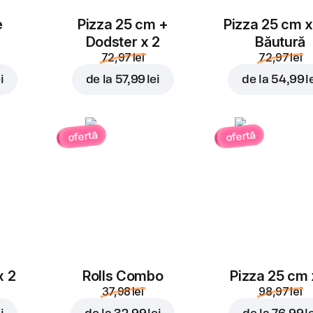
e
Pizza 25 cm +
Pizza 25 cm x
Dodster x 2
Băutură
72,97 lei
72,97 lei
i
de la
57,99 lei
de la
54,99 l
ofertă
ofertă
x 2
Rolls Combo
Pizza 25 cm 
37,98 lei
98,97 lei