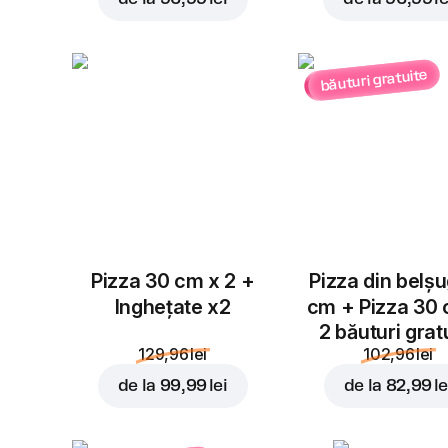
băuturi gratuite
Pizza 30 cm x 2 +
Pizza din belș
Inghețate x2
cm + Pizza 30
2 băuturi grat
129,96 lei
102,96 lei
de la
99,99 lei
de la
82,99 le