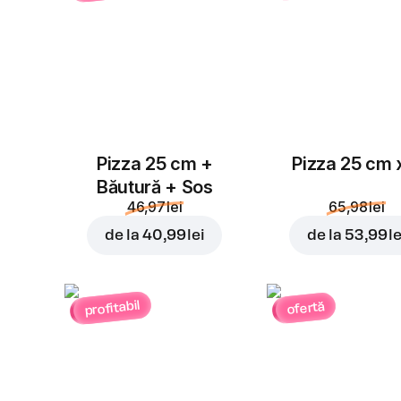
Pizza 25 cm +
Pizza 25 cm 
Băutură + Sos
46,97 lei
65,98 lei
de la
40,99 lei
de la
53,99 le
profitabil
ofertă