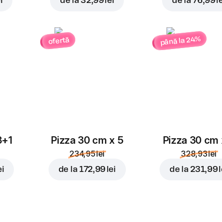
i
de la
32,99 lei
de la
76,99 l
până la 24%
ofertă
3+1
Pizza 30 cm x 5
Pizza 30 cm 
234,95 lei
328,93 lei
ei
de la
172,99 lei
de la
231,99 l