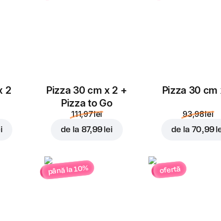
Parmezan
4,00 lei
x 2
Pizza 30 cm x 2 +
Pizza 30 cm 
Pizza to Go
111,97 lei
93,98 lei
i
de la
87,99 lei
de la
70,99 l
până la 10%
ofertă