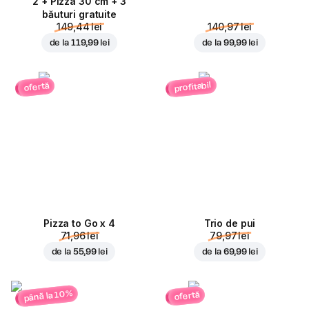
2 + Pizza 30 cm + 3
băuturi gratuite
149,44 lei
140,97 lei
de la
119,99 lei
de la
99,99 lei
profitabil
ofertă
Pizza to Go x 4
Trio de pui
71,96 lei
79,97 lei
de la
55,99 lei
de la
69,99 lei
până la 10%
ofertă