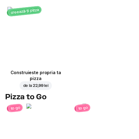
creează-ți pizza
Construieste propria ta
pizza
de la
22,99 lei
Pizza to Go
to go
to go