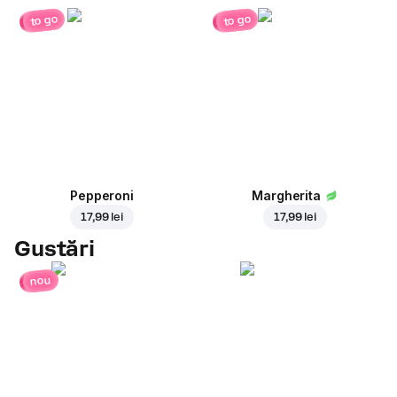
to go
to go
Pepperoni
Margherita
17,99 lei
17,99 lei
Gustări
nou