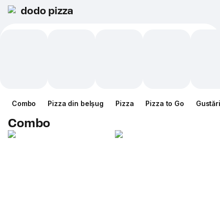
dodo pizza
Combo
Pizza din belșug
Pizza
Pizza to Go
Gustăr
Combo