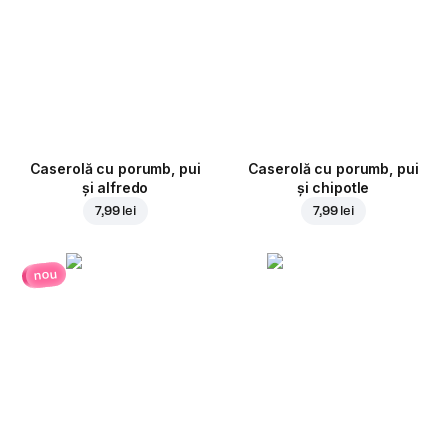
Caserolă cu porumb, pui
Caserolă cu porumb, pui
și alfredo
și chipotle
7,99 lei
7,99 lei
nou