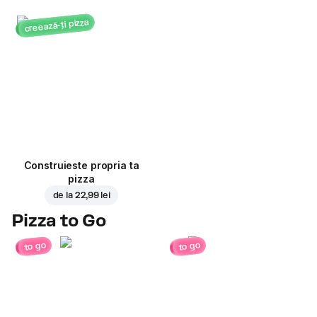
creează-ți pizza
Construieste propria ta
pizza
de la
22,99 lei
Pizza to Go
to go
to go