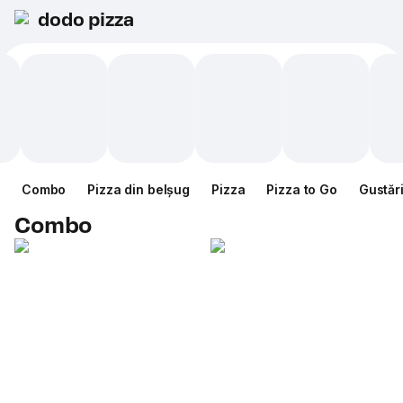
dodo pizza
Combo
Pizza din belșug
Pizza
Pizza to Go
Gustăr
Combo