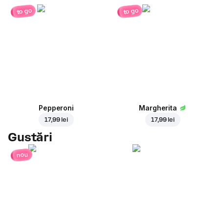
to go
to go
Pepperoni
Margherita
17,99 lei
17,99 lei
Gustări
nou