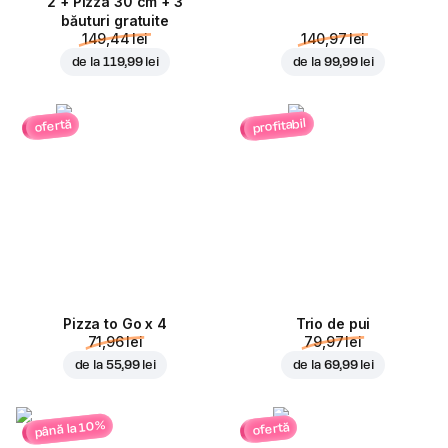
2 + Pizza 30 cm + 3
băuturi gratuite
149,44 lei
140,97 lei
de la
119,99 lei
de la
99,99 lei
profitabil
ofertă
Pizza to Go x 4
Trio de pui
71,96 lei
79,97 lei
de la
55,99 lei
de la
69,99 lei
până la 10%
ofertă