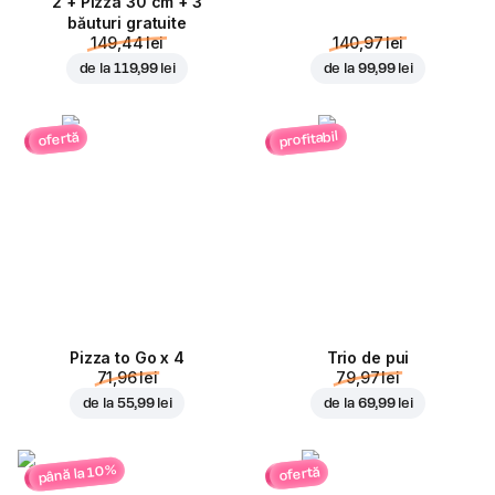
2 + Pizza 30 cm + 3
băuturi gratuite
149,44 lei
140,97 lei
de la
119,99 lei
de la
99,99 lei
profitabil
ofertă
Pizza to Go x 4
Trio de pui
71,96 lei
79,97 lei
de la
55,99 lei
de la
69,99 lei
până la 10%
ofertă