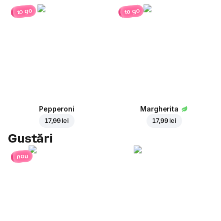
to go
to go
Pepperoni
Margherita
17,99 lei
17,99 lei
Gustări
nou