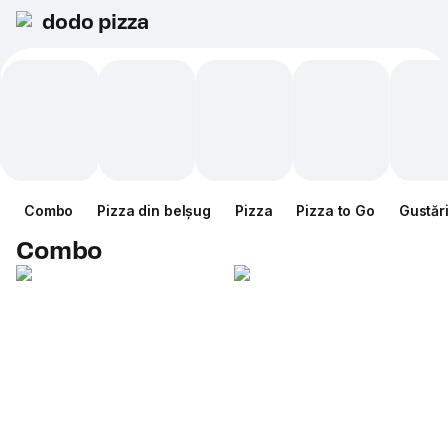
dodo pizza
Combo
Pizza din belșug
Pizza
Pizza to Go
Gustăr
Combo