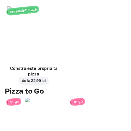
creează-ți pizza
Construieste propria ta
pizza
de la
22,99 lei
Pizza to Go
to go
to go