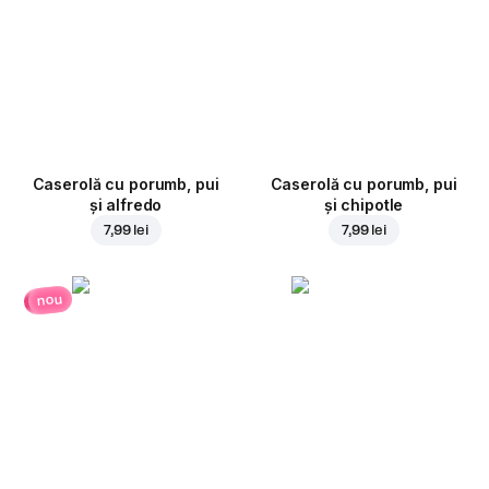
Caserolă cu porumb, pui
Caserolă cu porumb, pui
și alfredo
și chipotle
7,99 lei
7,99 lei
nou