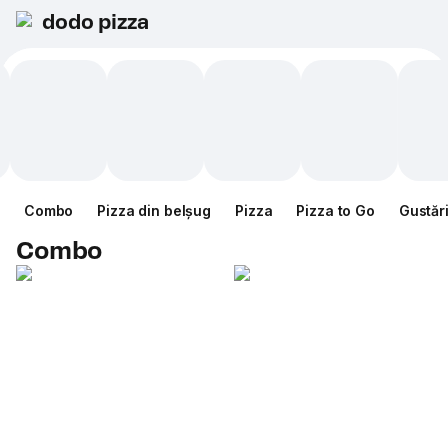
dodo pizza
Combo
Pizza din belșug
Pizza
Pizza to Go
Gustăr
Combo