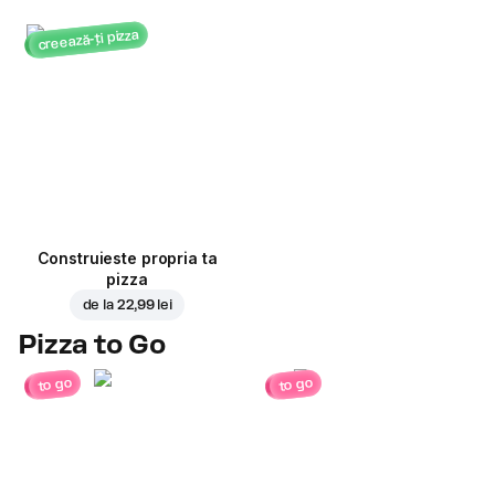
creează-ți pizza
Construieste propria ta
pizza
de la
22,99 lei
Pizza to Go
to go
to go