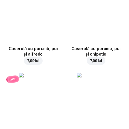
Caserolă cu porumb, pui
Caserolă cu porumb, pui
și alfredo
și chipotle
7,99 lei
7,99 lei
nou