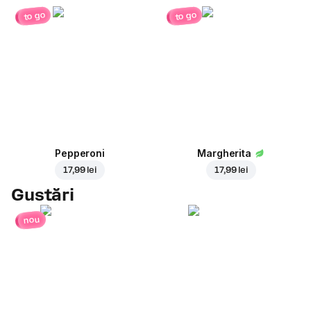
to go
to go
Pepperoni
Margherita
17,99 lei
17,99 lei
Gustări
nou