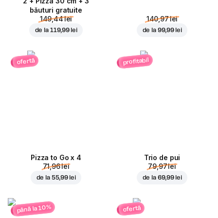
2 + Pizza 30 cm + 3
băuturi gratuite
149,44 lei
140,97 lei
de la
119,99 lei
de la
99,99 lei
profitabil
ofertă
Pizza to Go x 4
Trio de pui
71,96 lei
79,97 lei
de la
55,99 lei
de la
69,99 lei
până la 10%
ofertă