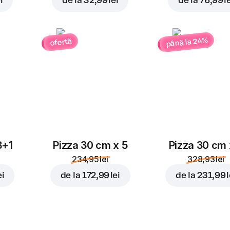
i
de la
32,99 lei
de la
76,99 l
până la 24%
ofertă
3+1
Pizza 30 cm x 5
Pizza 30 cm 
234,95 lei
328,93 lei
ei
de la
172,99 lei
de la
231,99 l