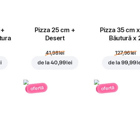
 +
Pizza 25 cm +
Pizza 35 cm x
tura
Desert
Băutură x 
41,98 lei
127,96 lei
i
de la
40,99 lei
de la
99,99 l
ofertă
ofertă