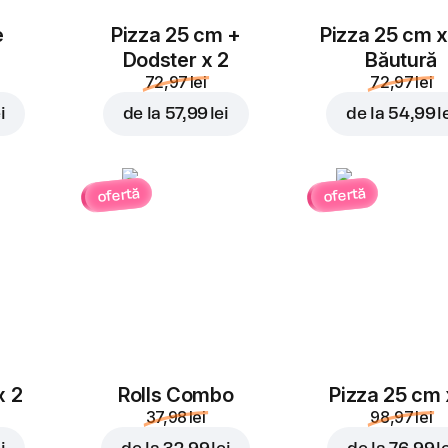
e
Pizza 25 cm +
Pizza 25 cm x
Dodster x 2
Băutură
72,97 lei
72,97 lei
i
de la
57,99 lei
de la
54,99 l
ofertă
ofertă
x 2
Rolls Combo
Pizza 25 cm 
37,98 lei
98,97 lei