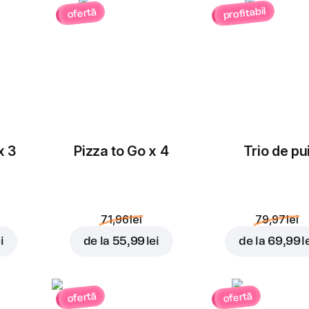
profitabil
ofertă
Masline
Mozzarella
rondele
3,00 lei
4,00 lei
x 3
Pizza to Go x 4
Trio de pu
Piept de pui
Porumb
4,00 lei
3,00 lei
71,96 lei
79,97 lei
i
de la
55,99 lei
de la
69,99 l
Salam
ofertă
ofertă
Salam Chorizo
Pepperoni