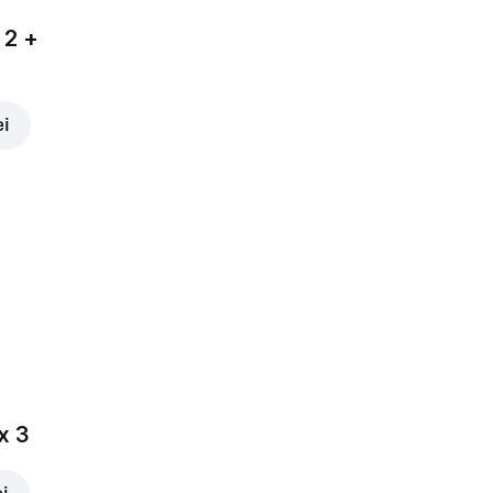
 2 +
ei
x 3