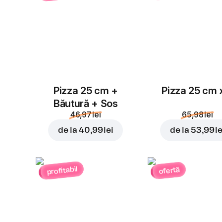
Pizza 25 cm +
Pizza 25 cm 
Băutură + Sos
46,97 lei
65,98 lei
de la
40,99 lei
de la
53,99 le
profitabil
ofertă