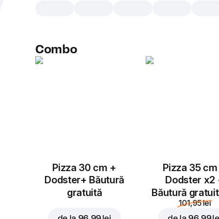
Combo
Pizza 30 cm +
Pizza 35 cm
Dodster+ Băutură
Dodster x2
gratuită
Băutură gratui
101,95 lei
de la
96,99 lei
de la
96,99 le