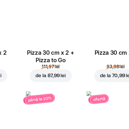
picant
4,00 lei
4,00 lei
Roșii cherry
3,00 lei
x 2
Pizza 30 cm x 2 +
Pizza 30 cm 
Pizza to Go
111,97 lei
93,98 lei
i
de la
87,99 lei
de la
70,99 l
până la 10%
ofertă