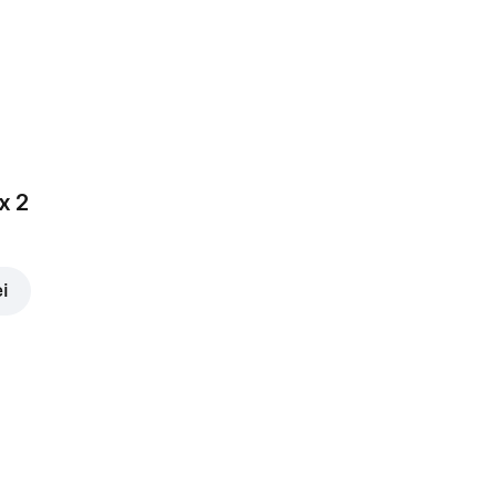
4,00 lei
x 2
ei