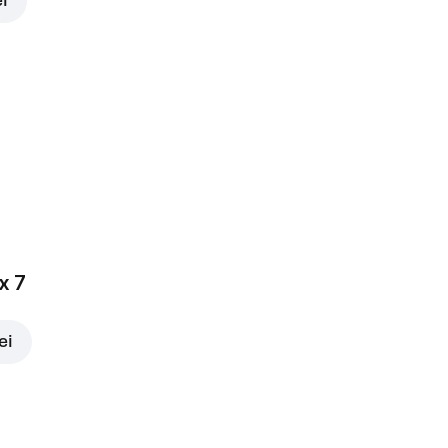
ei
x 7
ei