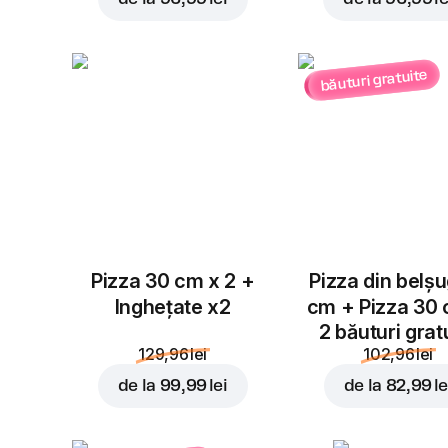
băuturi gratuite
Pizza 30 cm x 2 +
Pizza din belș
Inghețate x2
cm + Pizza 30
2 băuturi grat
129,96 lei
102,96 lei
de la
99,99 lei
de la
82,99 le