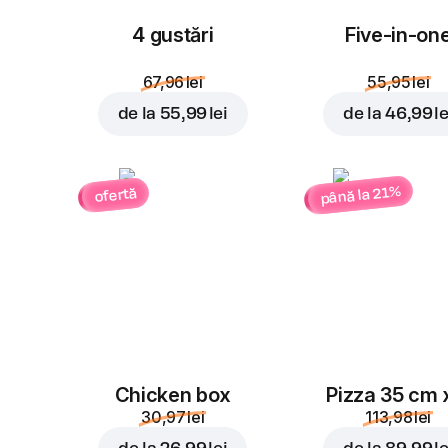
4 gustări
Five-in-on
67,96 lei
55,95 lei
de la
55,99 lei
de la
46,99 le
până la 21%
ofertă
Chicken box
Pizza 35 cm 
30,97 lei
113,98 lei