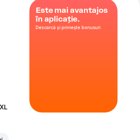
Este mai avantajos
în aplicație.
Descarcă și primește bonusuri
sline
i
35 cm
ire
 XL
ei