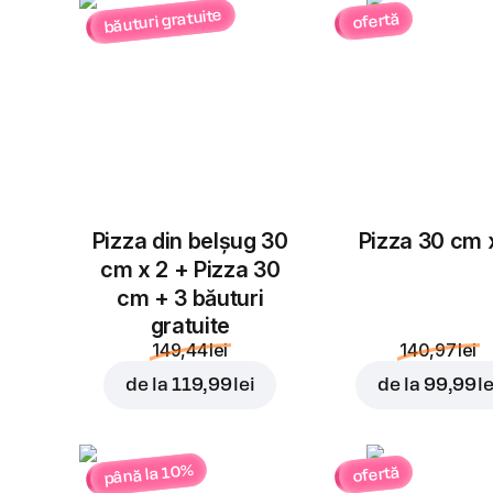
băuturi gratuite
ofertă
Pizza din belșug 30
Pizza 30 cm 
cm x 2 + Pizza 30
cm + 3 băuturi
gratuite
149,44 lei
140,97 lei
de la
119,99 lei
de la
99,99 le
până la 10%
ofertă