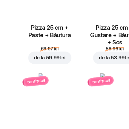
Pizza 25 cm +
Pizza 25 cm
Paste + Băutura
Gustare + Bău
+ Sos
69,97 lei
58,96 lei
de la
59,99 lei
de la
53,99 le
profitabil
profitabil