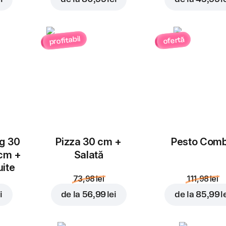
Ananas
Ardei gras
4,00 lei
3,00 lei
profitabil
ofertă
Bacon
Blue Cheese
Adăugați pentru
46,99 
4,00 lei
4,00 lei
ug 30
Pizza 30 cm +
Pesto Com
 cm +
Salată
uite
73,98 lei
111,98 lei
Ceapă roșie
Cheddar
i
de la
56,99 lei
de la
85,99 l
3,00 lei
4,00 lei