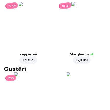
to go
to go
Pepperoni
Margherita
17,99 lei
17,99 lei
Gustări
nou