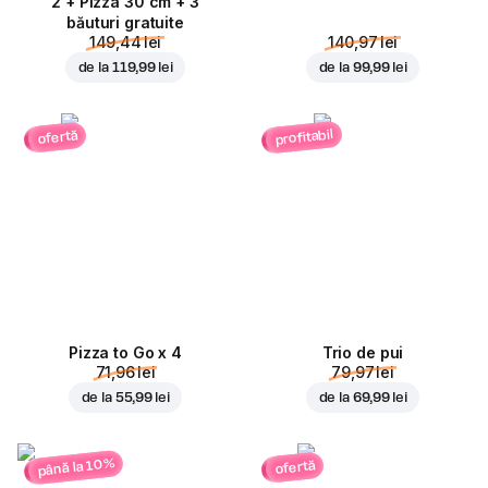
2 + Pizza 30 cm + 3
băuturi gratuite
149,44 lei
140,97 lei
de la
119,99 lei
de la
99,99 lei
profitabil
ofertă
Pizza to Go x 4
Trio de pui
71,96 lei
79,97 lei
de la
55,99 lei
de la
69,99 lei
până la 10%
ofertă