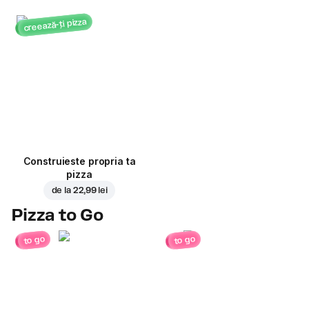
creează-ți pizza
Construieste propria ta
pizza
de la
22,99 lei
Pizza to Go
to go
to go