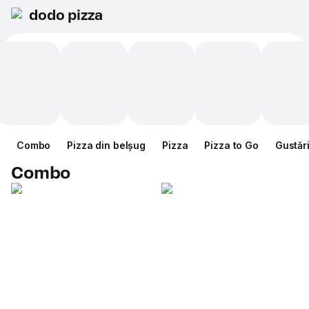
dodo pizza
Combo
Pizza din belșug
Pizza
Pizza to Go
Gustăr
Combo