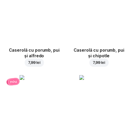
Caserolă cu porumb, pui
Caserolă cu porumb, pui
și alfredo
și chipotle
7,99 lei
7,99 lei
nou