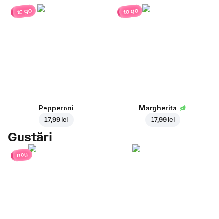
to go
to go
Pepperoni
Margherita
17,99 lei
17,99 lei
Gustări
nou