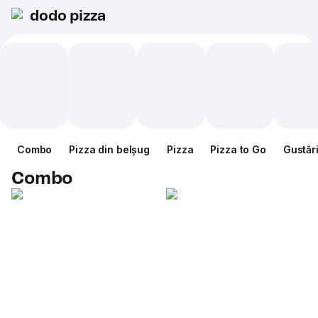
dodo pizza
Combo
Pizza din belșug
Pizza
Pizza to Go
Gustăr
Combo