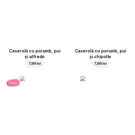
Caserolă cu porumb, pui
Caserolă cu porumb, pui
și alfredo
și chipotle
7,99 lei
7,99 lei
nou