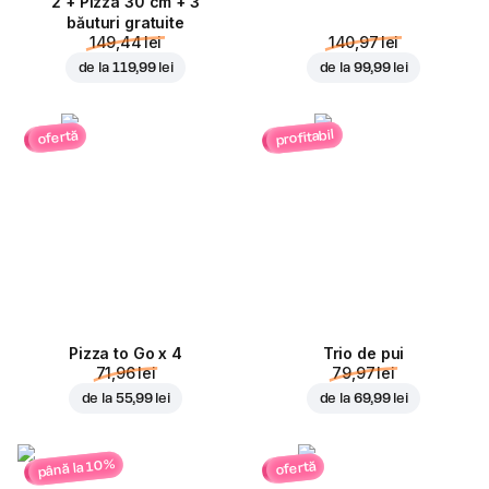
2 + Pizza 30 cm + 3
băuturi gratuite
149,44 lei
140,97 lei
de la
119,99 lei
de la
99,99 lei
profitabil
ofertă
Pizza to Go x 4
Trio de pui
71,96 lei
79,97 lei
de la
55,99 lei
de la
69,99 lei
până la 10%
ofertă