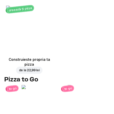
creează-ți pizza
Construieste propria ta
pizza
de la
22,99 lei
Pizza to Go
to go
to go