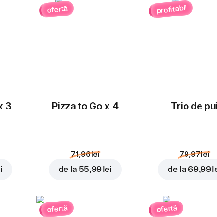
profitabil
ofertă
x 3
Pizza to Go x 4
Trio de pu
71,96 lei
79,97 lei
i
de la
55,99 lei
de la
69,99 l
ofertă
ofertă