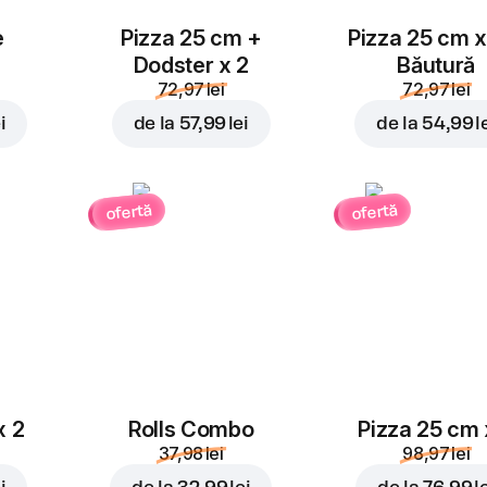
e
Pizza 25 cm +
Pizza 25 cm x
Dodster x 2
Băutură
72,97 lei
72,97 lei
i
de la
57,99 lei
de la
54,99 l
ofertă
ofertă
x 2
Rolls Combo
Pizza 25 cm 
37,98 lei
98,97 lei