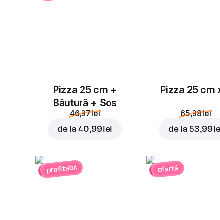
Pizza 25 cm +
Pizza 25 cm 
Băutură + Sos
46,97 lei
65,98 lei
de la
40,99 lei
de la
53,99 le
profitabil
ofertă