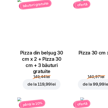
băuturi gratuite
ofertă
Pizza din belșug 30
Pizza 30 cm 
cm x 2 + Pizza 30
cm + 3 băuturi
gratuite
149,44 lei
140,97 lei
de la
119,99 lei
de la
99,99 le
până la 10%
ofertă