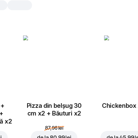
Mini Dodster BBQ
1 buc., 108 gr
Lipie, piept de pui, mozzarella, rosii
castraveți murați, sos barbeque.
1 buc.
 +
Pizza din belșug 30
Chickenbox
 +
cm x2 + Băuturi x2
tă x2
87,96 lei
i
de la
80,99 lei
de la
45,99 l