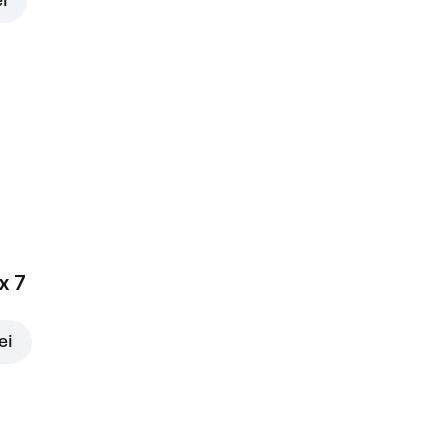
ei
x 7
ei