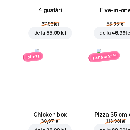
4 gustări
Five-in-on
67,96 lei
55,95 lei
de la
55,99 lei
de la
46,99 le
până la 21%
ofertă
Chicken box
Pizza 35 cm 
30,97 lei
113,98 lei