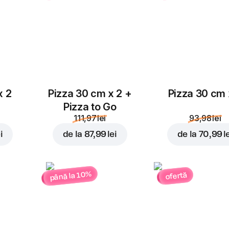
x 2
Pizza 30 cm x 2 +
Pizza 30 cm 
Pizza to Go
111,97 lei
93,98 lei
i
de la
87,99 lei
de la
70,99 l
până la 10%
ofertă