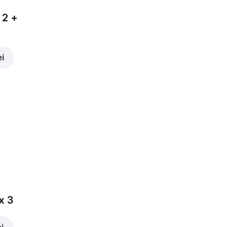
 2 +
ei
x 3