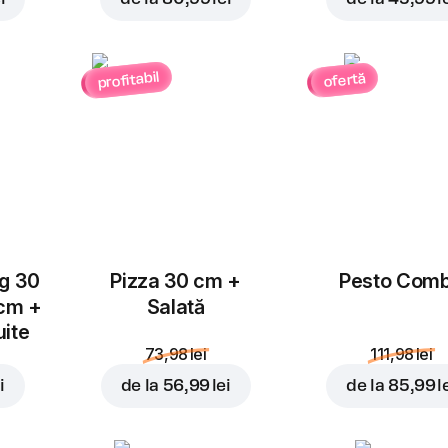
profitabil
ofertă
Adăugați pentru
8,99 l
ug 30
Pizza 30 cm +
Pesto Com
 cm +
Salată
uite
73,98 lei
111,98 lei
i
de la
56,99 lei
de la
85,99 l