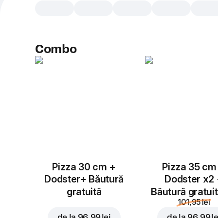
Combo
Pizza 30 cm +
Pizza 35 cm
Dodster+ Băutură
Dodster x2
gratuită
Băutură gratui
101,95 lei
de la
96,99 lei
de la
96,99 le