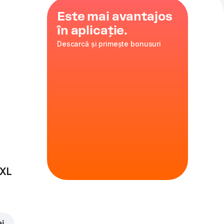
Este mai avantajos
în aplicație.
Descarcă și primește bonusuri
 proaspete,
 XL
ei