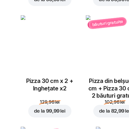
băuturi gratuite
Pizza 30 cm x 2 +
Pizza din belș
Inghețate x2
cm + Pizza 30
2 băuturi grat
129,96 lei
102,96 lei
de la
99,99 lei
de la
82,99 le