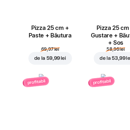
Pizza 25 cm +
Pizza 25 cm
Paste + Băutura
Gustare + Bău
+ Sos
69,97 lei
58,96 lei
de la
59,99 lei
de la
53,99 le
profitabil
profitabil