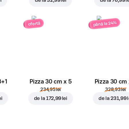
i
de la
32,99 lei
de la
76,99 l
până la 24%
ofertă
3+1
Pizza 30 cm x 5
Pizza 30 cm 
234,95 lei
328,93 lei
ei
de la
172,99 lei
de la
231,99 l