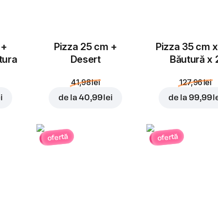
 +
Pizza 25 cm +
Pizza 35 cm x
tura
Desert
Băutură x 
41,98 lei
127,96 lei
i
de la
40,99 lei
de la
99,99 l
ofertă
ofertă