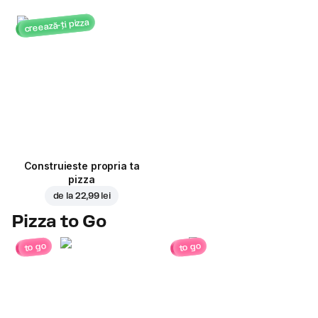
creează-ți pizza
Construieste propria ta
pizza
de la
22,99 lei
Pizza to Go
to go
to go