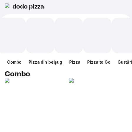
dodo pizza
Combo
Pizza din belșug
Pizza
Pizza to Go
Gustăr
Combo