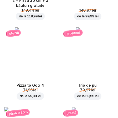
2 + Pizza 30 cm + 3
băuturi gratuite
149,44 lei
140,97 lei
de la
119,99 lei
de la
99,99 lei
profitabil
ofertă
Pizza to Go x 4
Trio de pui
71,96 lei
79,97 lei
de la
55,99 lei
de la
69,99 lei
până la 10%
ofertă