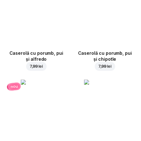
Caserolă cu porumb, pui
Caserolă cu porumb, pui
și alfredo
și chipotle
7,99 lei
7,99 lei
nou