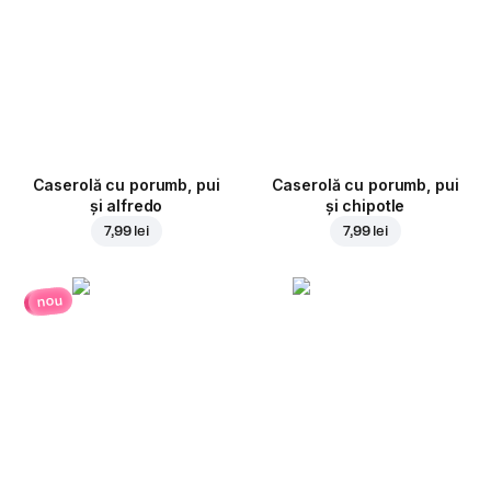
Caserolă cu porumb, pui
Caserolă cu porumb, pui
și alfredo
și chipotle
7,99 lei
7,99 lei
nou