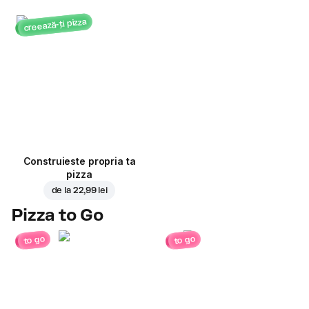
creează-ți pizza
Construieste propria ta
pizza
de la
22,99 lei
Pizza to Go
to go
to go