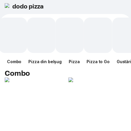
dodo pizza
Combo
Pizza din belșug
Pizza
Pizza to Go
Gustăr
Combo