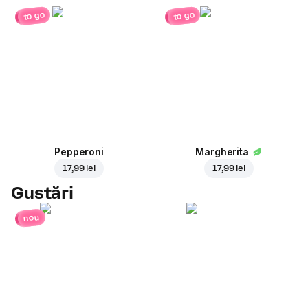
to go
to go
Pepperoni
Margherita
17,99 lei
17,99 lei
Gustări
nou