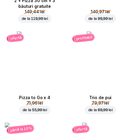
2 + Pizza 30 cm + 3
băuturi gratuite
149,44 lei
140,97 lei
de la
119,99 lei
de la
99,99 lei
profitabil
ofertă
Pizza to Go x 4
Trio de pui
71,96 lei
79,97 lei
de la
55,99 lei
de la
69,99 lei
până la 10%
ofertă