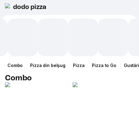
dodo pizza
Combo
Pizza din belșug
Pizza
Pizza to Go
Gustăr
Combo