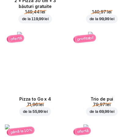
2 + Pizza 30 cm + 3
băuturi gratuite
149,44 lei
140,97 lei
de la
119,99 lei
de la
99,99 lei
profitabil
ofertă
Pizza to Go x 4
Trio de pui
71,96 lei
79,97 lei
de la
55,99 lei
de la
69,99 lei
până la 10%
ofertă