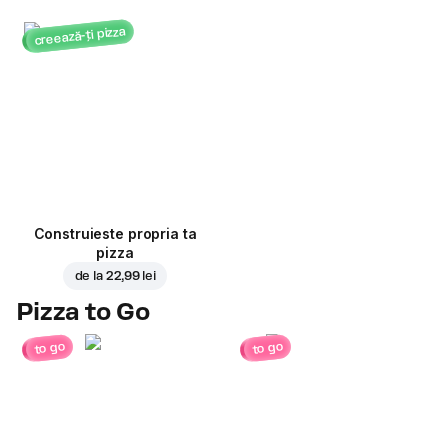
creează-ți pizza
Construieste propria ta
pizza
de la
22,99 lei
Pizza to Go
to go
to go