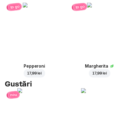
to go
to go
Pepperoni
Margherita
17,99 lei
17,99 lei
Gustări
nou