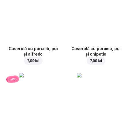
Caserolă cu porumb, pui
Caserolă cu porumb, pui
și alfredo
și chipotle
7,99 lei
7,99 lei
nou