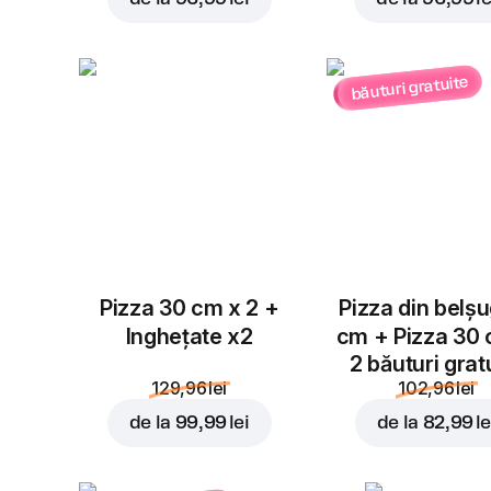
băuturi gratuite
Pizza 30 cm x 2 +
Pizza din belș
Inghețate x2
cm + Pizza 30
2 băuturi grat
129,96 lei
102,96 lei
de la
99,99 lei
de la
82,99 le