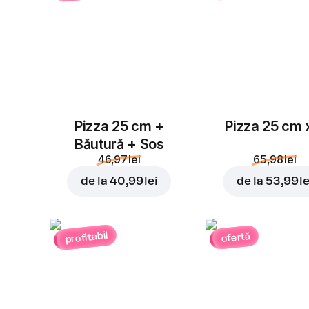
Pizza 25 cm +
Pizza 25 cm 
Băutură + Sos
46,97 lei
65,98 lei
de la
40,99 lei
de la
53,99 le
profitabil
ofertă