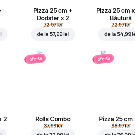
e
Pizza 25 cm +
Pizza 25 cm x
Dodster x 2
Băutură
72,97 lei
72,97 lei
i
de la
57,99 lei
de la
54,99 l
ofertă
ofertă
x 2
Rolls Combo
Pizza 25 cm 
37,98 lei
98,97 lei