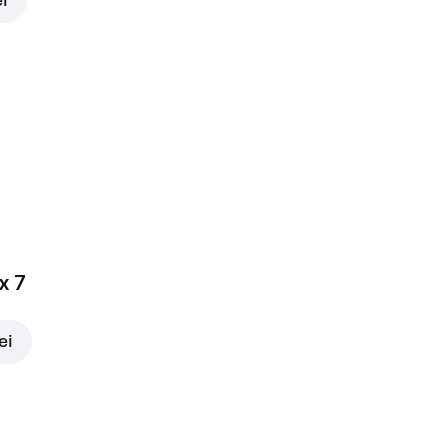
ei
x 7
ei