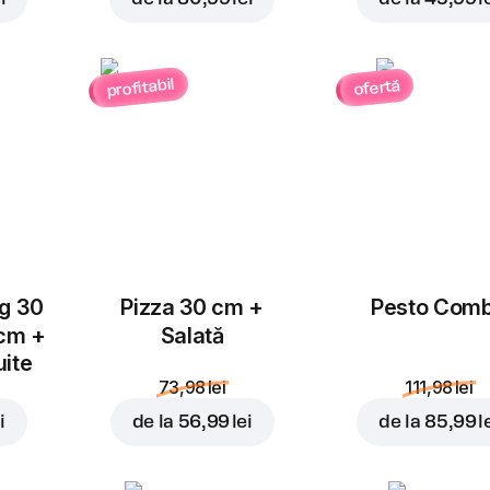
profitabil
ofertă
Adăugați pentru
17,99 l
ug 30
Pizza 30 cm +
Pesto Com
 cm +
Salată
uite
73,98 lei
111,98 lei
i
de la
56,99 lei
de la
85,99 l