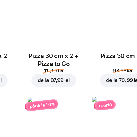
x 2
Pizza 30 cm x 2 +
Pizza 30 cm 
Pizza to Go
111,97 lei
93,98 lei
i
de la
87,99 lei
de la
70,99 l
până la 10%
ofertă