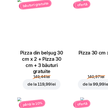
băuturi gratuite
ofertă
Pizza din belșug 30
Pizza 30 cm 
cm x 2 + Pizza 30
cm + 3 băuturi
gratuite
149,44 lei
140,97 lei
de la
119,99 lei
de la
99,99 le
până la 10%
ofertă