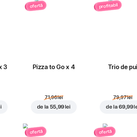
profitabil
ofertă
x 3
Pizza to Go x 4
Trio de pu
71,96 lei
79,97 lei
i
de la
55,99 lei
de la
69,99 l
ofertă
ofertă