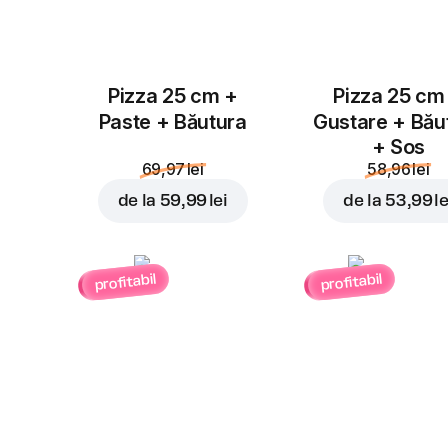
Pizza 25 cm +
Pizza 25 cm
Paste + Băutura
Gustare + Bău
+ Sos
69,97 lei
58,96 lei
de la
59,99 lei
de la
53,99 le
profitabil
profitabil