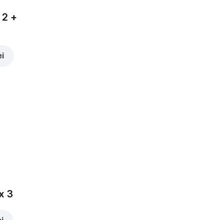
 2 +
ei
x 3