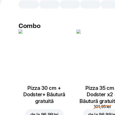
Combo
Pizza 30 cm +
Pizza 35 cm
Dodster+ Băutură
Dodster x2
gratuită
Băutură gratui
101,95 lei
de la
96,99 lei
de la
96,99 le