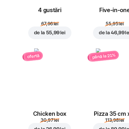
4 gustări
Five-in-on
67,96 lei
55,95 lei
de la
55,99 lei
de la
46,99 le
până la 21%
ofertă
Chicken box
Pizza 35 cm 
30,97 lei
113,98 lei