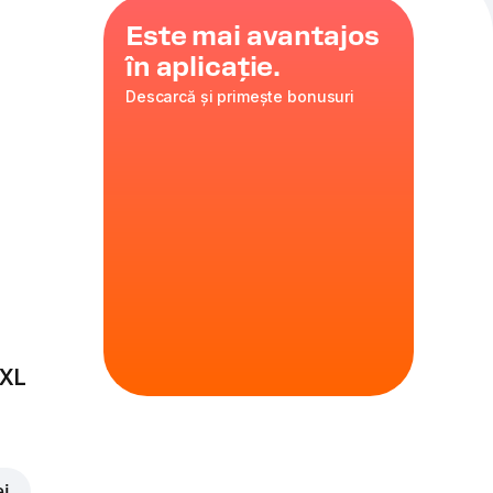
Este mai avantajos
în aplicație.
Descarcă și primește bonusuri
on
,
ă roșie
 XL
ei