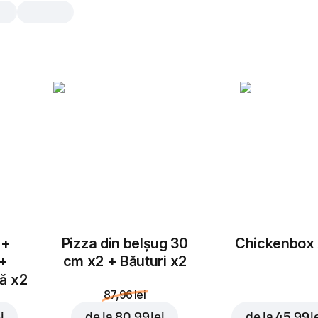
Starter Ton
1 buc., 194 gr
Lipie 25cm
,
sos ranch
,
mozzarella
,
t
porumb
,
masline rondele
,
ceap
1 buc.
 +
Pizza din belșug 30
Chickenbox
 +
cm x2 + Băuturi x2
tă x2
87,96 lei
i
de la
80,99 lei
de la
45,99 l