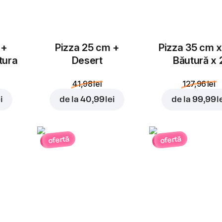
 +
Pizza 25 cm +
Pizza 35 cm x
tura
Desert
Băutură x 
41,98 lei
127,96 lei
i
de la
40,99 lei
de la
99,99 l
ofertă
ofertă