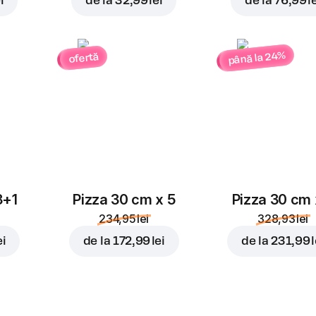
i
de la
32,99 lei
de la
76,99 l
până la 24%
ofertă
3+1
Pizza 30 cm x 5
Pizza 30 cm 
234,95 lei
328,93 lei
ei
de la
172,99 lei
de la
231,99 l