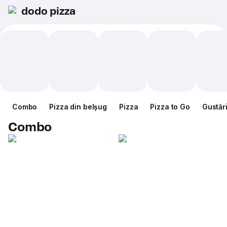
dodo pizza
Combo
Pizza din belșug
Pizza
Pizza to Go
Gustăr
Combo