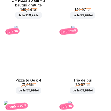
2 + Pizza 30 cm + 3
băuturi gratuite
149,44 lei
140,97 lei
de la
119,99 lei
de la
99,99 lei
profitabil
ofertă
Pizza to Go x 4
Trio de pui
71,96 lei
79,97 lei
de la
55,99 lei
de la
69,99 lei
până la 10%
ofertă