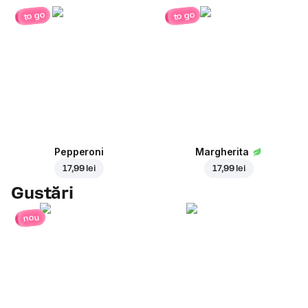
to go
to go
Pepperoni
Margherita
17,99 lei
17,99 lei
Gustări
nou