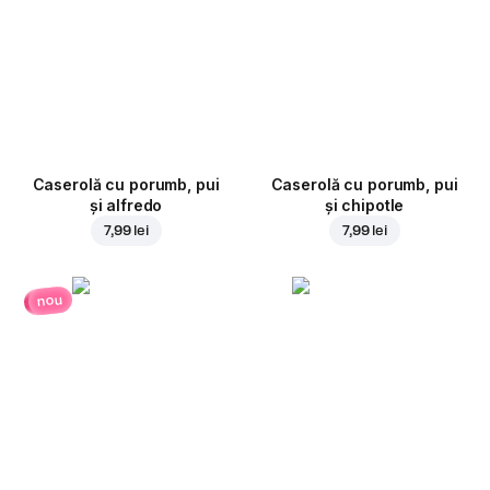
Caserolă cu porumb, pui
Caserolă cu porumb, pui
și alfredo
și chipotle
7,99 lei
7,99 lei
nou