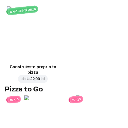
creează-ți pizza
Construieste propria ta
pizza
de la
22,99 lei
Pizza to Go
to go
to go