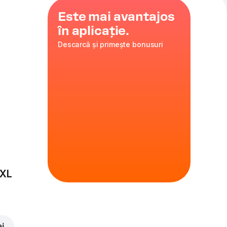
Este mai avantajos
în aplicație.
Descarcă și primește bonusuri
sul perfect – tot
 Deschide.
e de pui pane,
 crocantă.
 XL
rtofi pai, copți
ei