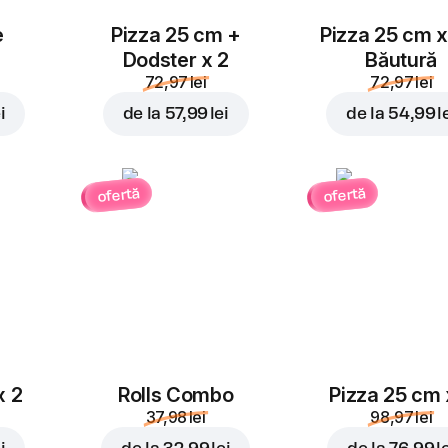
e
Pizza 25 cm +
Pizza 25 cm x
Dodster x 2
Băutură
72,97 lei
72,97 lei
i
de la
57,99 lei
de la
54,99 l
ofertă
ofertă
x 2
Rolls Combo
Pizza 25 cm 
37,98 lei
98,97 lei