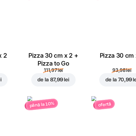
x 2
Pizza 30 cm x 2 +
Pizza 30 cm 
Pizza to Go
111,97 lei
93,98 lei
i
de la
87,99 lei
de la
70,99 l
până la 10%
ofertă