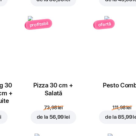
la cuptor! Asezonați cu
și fără nici un gram de ul
Personalizează
profitabil
ofertă
Sos roșii | dulce
1 buc., 40 gr
Sos de rosii portionat
Înlocuiește
ug 30
Pizza 30 cm +
Pesto Com
26,99 lei
 cm +
Salată
30,97 lei
uite
73,98 lei
111,98 lei
În coș
i
de la
56,99 lei
de la
85,99 l