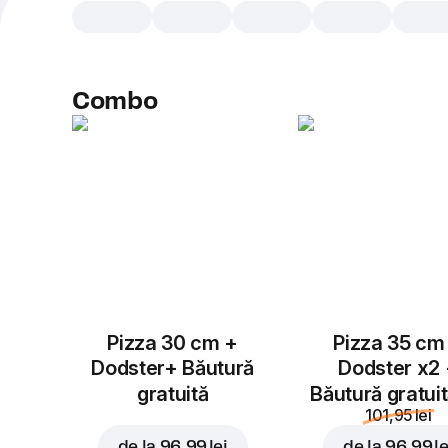
Combo
Pizza 30 cm +
Pizza 35 cm
Dodster+ Băutură
Dodster x2
gratuită
Băutură gratui
101,95 lei
de la
96,99 lei
de la
96,99 le