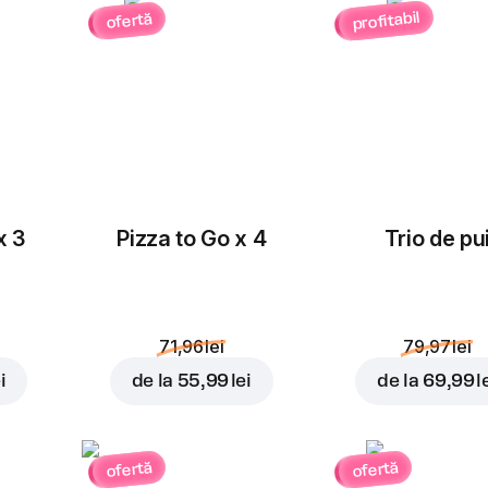
profitabil
ofertă
x 3
Pizza to Go x 4
Trio de pu
71,96 lei
79,97 lei
i
de la
55,99 lei
de la
69,99 l
ofertă
ofertă