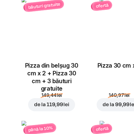
băuturi gratuite
ofertă
Pizza din belșug 30
Pizza 30 cm 
cm x 2 + Pizza 30
cm + 3 băuturi
gratuite
149,44 lei
140,97 lei
de la
119,99 lei
de la
99,99 le
până la 10%
ofertă