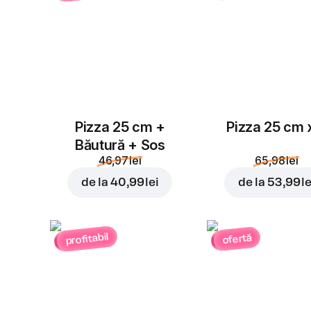
Pizza 25 cm +
Pizza 25 cm 
Băutură + Sos
46,97 lei
65,98 lei
de la
40,99 lei
de la
53,99 le
profitabil
ofertă