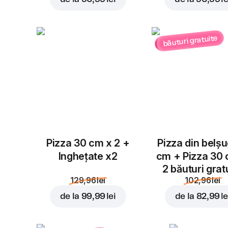
băuturi gratuite
Pizza 30 cm x 2 +
Pizza din belș
Inghețate x2
cm + Pizza 30
2 băuturi grat
129,96 lei
102,96 lei
de la
99,99 lei
de la
82,99 le