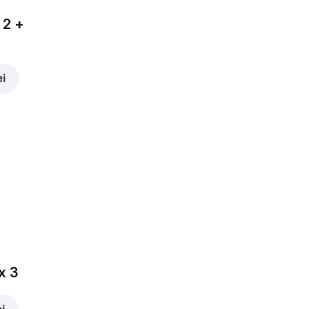
 2 +
ei
x 3