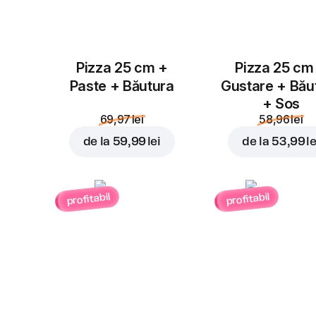
Pizza 25 cm +
Pizza 25 cm
Paste + Băutura
Gustare + Bău
+ Sos
69,97 lei
58,96 lei
de la
59,99 lei
de la
53,99 le
profitabil
profitabil