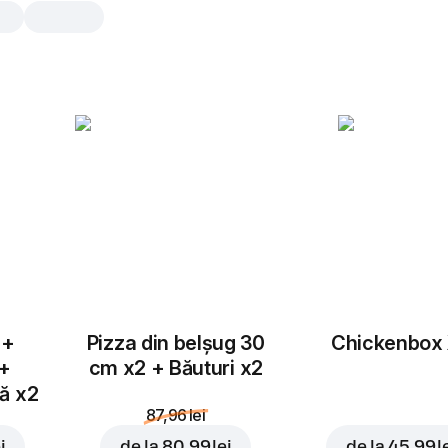
Chicken box
Nuggets de pui, cartofi copți și so
ce-ți trebuie într-o singură cutie.
Mușcă. Zâmbește.
Nuggets
7 buc., 97 gr
Bucățele delicate de fil
coapte la cuptor. Crustă
 +
Pizza din belșug 30
Chickenbox
 +
cm x2 + Băuturi x2
tă x2
Cartofi pai
87,96 lei
Porție mică, 150 gr
Alege cei mai sănătoși ca
i
de la
80,99 lei
de la
45,99 l