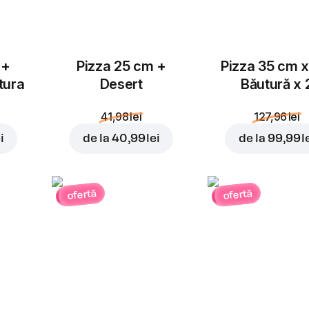
 +
Pizza 25 cm +
Pizza 35 cm x
tura
Desert
Băutură x 
41,98 lei
127,96 lei
i
de la
40,99 lei
de la
99,99 l
ofertă
ofertă