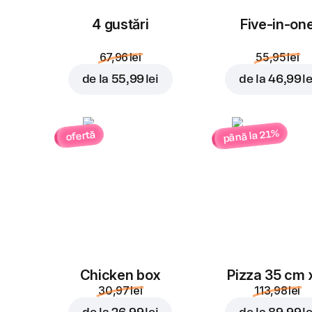
4 gustări
Five-in-on
67,96 lei
55,95 lei
de la
55,99 lei
de la
46,99 le
până la 21%
ofertă
Chicken box
Pizza 35 cm 
30,97 lei
113,98 lei