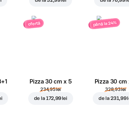
i
de la
32,99 lei
de la
76,99 l
până la 24%
ofertă
3+1
Pizza 30 cm x 5
Pizza 30 cm 
234,95 lei
328,93 lei
ei
de la
172,99 lei
de la
231,99 l