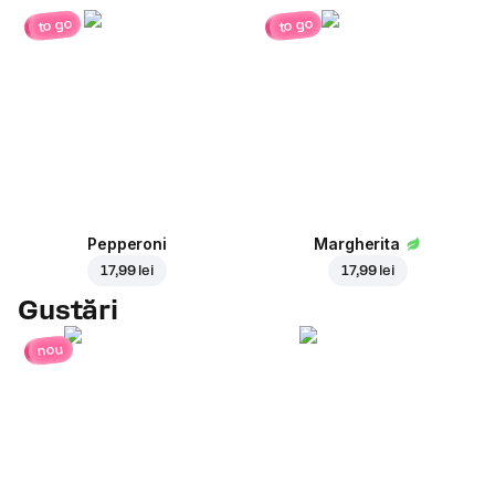
to go
to go
Pepperoni
Margherita
17,99 lei
17,99 lei
Gustări
nou