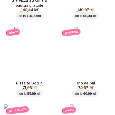
2 + Pizza 30 cm + 3
băuturi gratuite
149,44 lei
140,97 lei
de la
119,99 lei
de la
99,99 lei
profitabil
ofertă
Pizza to Go x 4
Trio de pui
71,96 lei
79,97 lei
de la
55,99 lei
de la
69,99 lei
până la 10%
ofertă