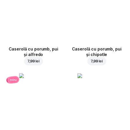
Caserolă cu porumb, pui
Caserolă cu porumb, pui
și alfredo
și chipotle
7,99 lei
7,99 lei
nou