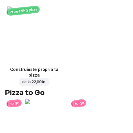
creează-ți pizza
Construieste propria ta
pizza
de la
22,99 lei
Pizza to Go
to go
to go