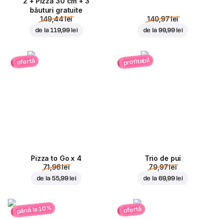
2 + Pizza 30 cm + 3
băuturi gratuite
149,44 lei
140,97 lei
de la
119,99 lei
de la
99,99 lei
profitabil
ofertă
Pizza to Go x 4
Trio de pui
71,96 lei
79,97 lei
de la
55,99 lei
de la
69,99 lei
până la 10%
ofertă