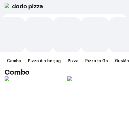
dodo pizza
Combo
Pizza din belșug
Pizza
Pizza to Go
Gustăr
Combo