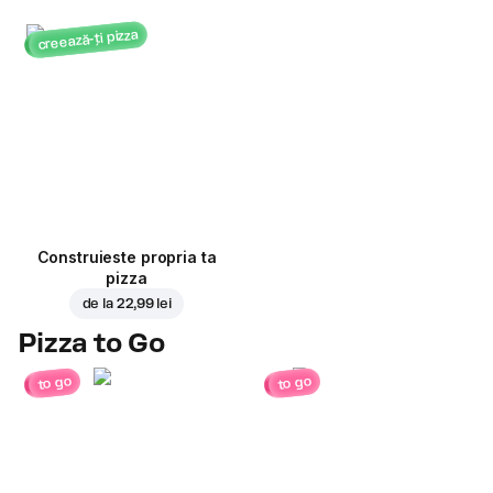
creează-ți pizza
Construieste propria ta
pizza
de la
22,99 lei
Pizza to Go
to go
to go