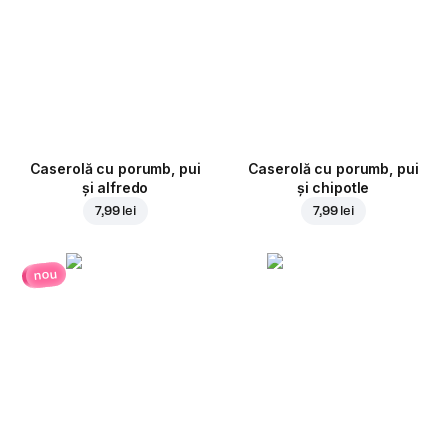
Caserolă cu porumb, pui
Caserolă cu porumb, pui
și alfredo
și chipotle
7,99 lei
7,99 lei
nou