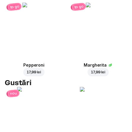
to go
to go
Pepperoni
Margherita
17,99 lei
17,99 lei
Gustări
nou