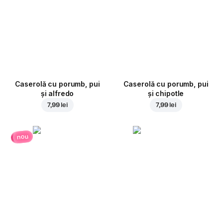
Caserolă cu porumb, pui
Caserolă cu porumb, pui
și alfredo
și chipotle
7,99 lei
7,99 lei
nou