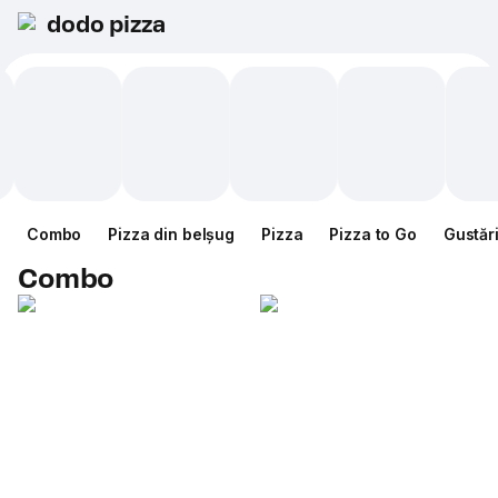
dodo pizza
Combo
Pizza din belșug
Pizza
Pizza to Go
Gustăr
Combo