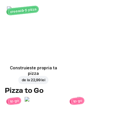
creează-ți pizza
Construieste propria ta
pizza
de la
22,99 lei
Pizza to Go
to go
to go