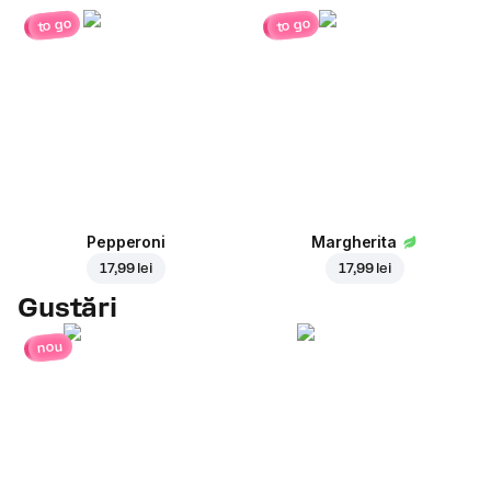
to go
to go
Pepperoni
Margherita
17,99 lei
17,99 lei
Gustări
nou