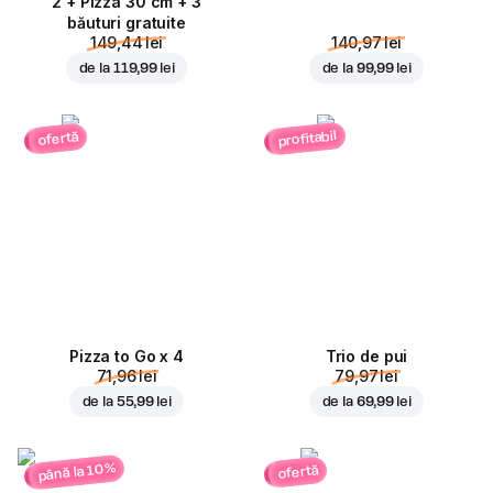
2 + Pizza 30 cm + 3
băuturi gratuite
149,44 lei
140,97 lei
de la
119,99 lei
de la
99,99 lei
profitabil
ofertă
Pizza to Go x 4
Trio de pui
71,96 lei
79,97 lei
de la
55,99 lei
de la
69,99 lei
până la 10%
ofertă