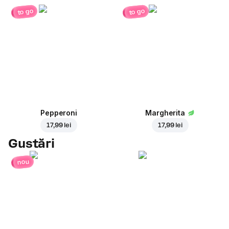
to go
to go
Pepperoni
Margherita
17,99 lei
17,99 lei
Gustări
nou