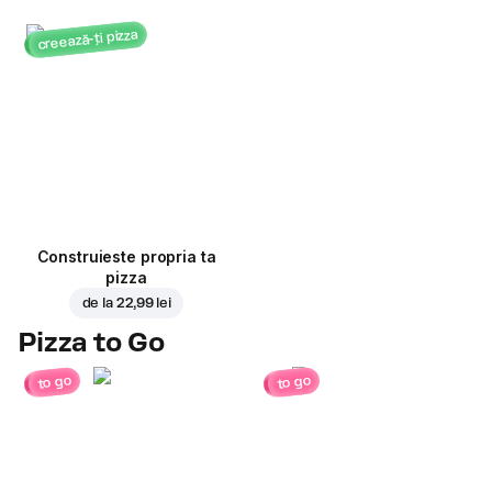
creează-ți pizza
Construieste propria ta
pizza
de la
22,99 lei
Pizza to Go
to go
to go