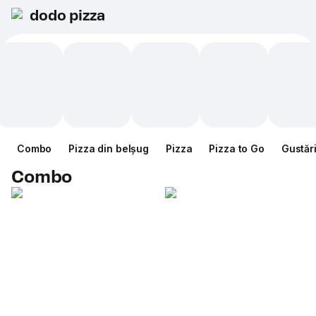
dodo pizza
Combo
Pizza din belșug
Pizza
Pizza to Go
Gustăr
Combo