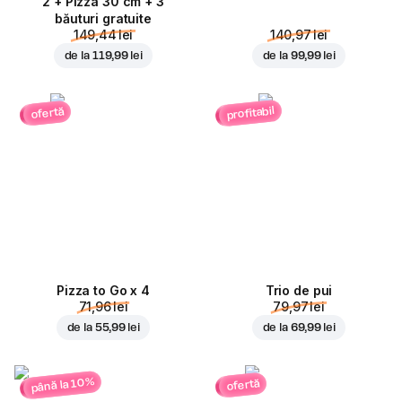
2 + Pizza 30 cm + 3
băuturi gratuite
149,44 lei
140,97 lei
de la
119,99 lei
de la
99,99 lei
profitabil
ofertă
Pizza to Go x 4
Trio de pui
71,96 lei
79,97 lei
de la
55,99 lei
de la
69,99 lei
până la 10%
ofertă