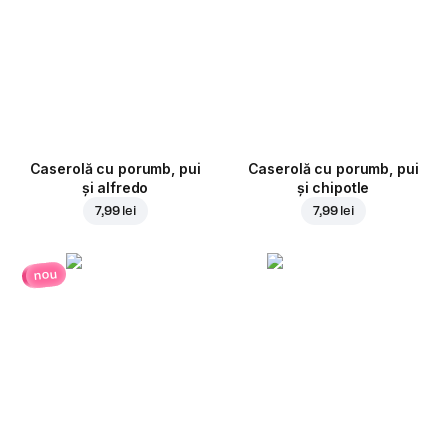
Caserolă cu porumb, pui
Caserolă cu porumb, pui
și alfredo
și chipotle
7,99 lei
7,99 lei
nou