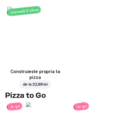
creează-ți pizza
Construieste propria ta
pizza
de la
22,99 lei
Pizza to Go
to go
to go