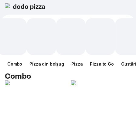
dodo pizza
Combo
Pizza din belșug
Pizza
Pizza to Go
Gustăr
Combo