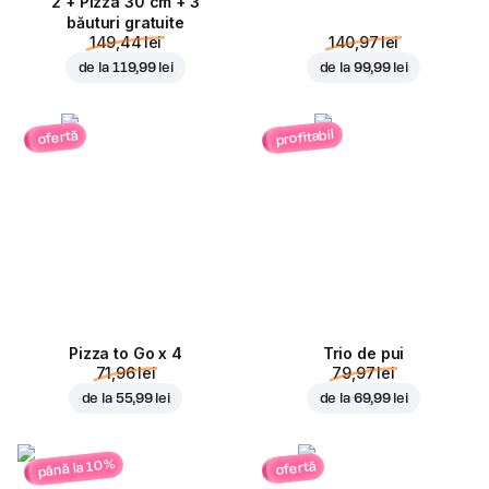
2 + Pizza 30 cm + 3
băuturi gratuite
149,44 lei
140,97 lei
de la
119,99 lei
de la
99,99 lei
profitabil
ofertă
Pizza to Go x 4
Trio de pui
71,96 lei
79,97 lei
de la
55,99 lei
de la
69,99 lei
până la 10%
ofertă