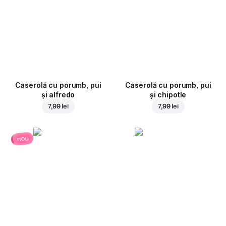
Caserolă cu porumb, pui
Caserolă cu porumb, pui
și alfredo
și chipotle
7,99 lei
7,99 lei
nou