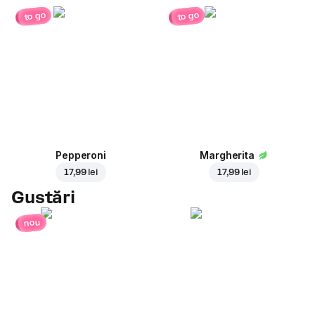
to go
to go
Pepperoni
Margherita
17,99 lei
17,99 lei
Gustări
nou