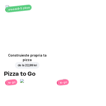
creează-ți pizza
Construieste propria ta
pizza
de la
22,99 lei
Pizza to Go
to go
to go