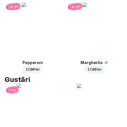
to go
to go
Pepperoni
Margherita
17,99 lei
17,99 lei
Gustări
nou