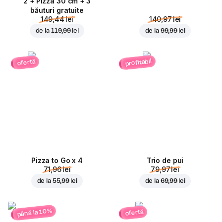
2 + Pizza 30 cm + 3
băuturi gratuite
149,44 lei
140,97 lei
de la
119,99 lei
de la
99,99 lei
profitabil
ofertă
Pizza to Go x 4
Trio de pui
71,96 lei
79,97 lei
de la
55,99 lei
de la
69,99 lei
până la 10%
ofertă