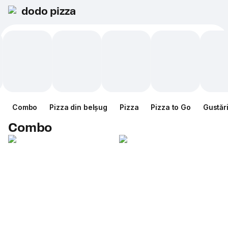
dodo pizza
Combo
Pizza din belșug
Pizza
Pizza to Go
Gustăr
Combo