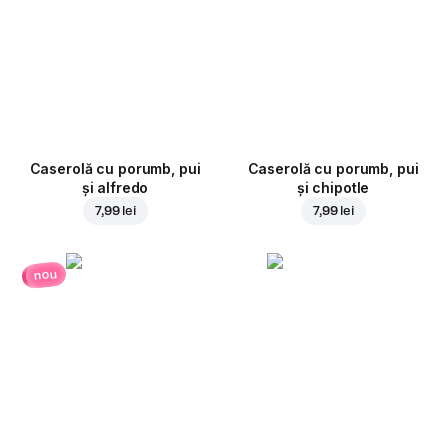
Caserolă cu porumb, pui
Caserolă cu porumb, pui
și alfredo
și chipotle
7,99 lei
7,99 lei
nou