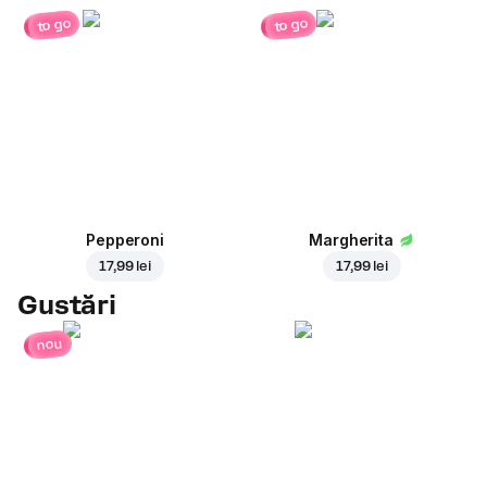
to go
to go
Pepperoni
Margherita
17,99 lei
17,99 lei
Gustări
nou