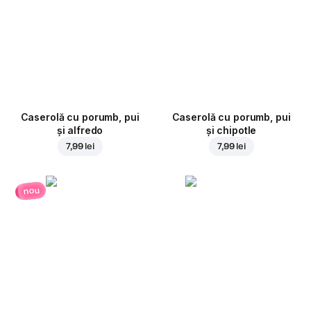
Caserolă cu porumb, pui
Caserolă cu porumb, pui
și alfredo
și chipotle
7,99 lei
7,99 lei
nou