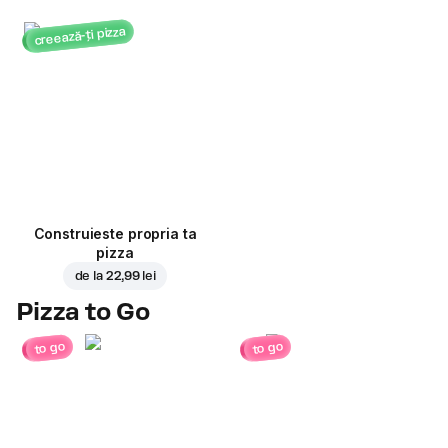
creează-ți pizza
Construieste propria ta
pizza
de la
22,99 lei
Pizza to Go
to go
to go