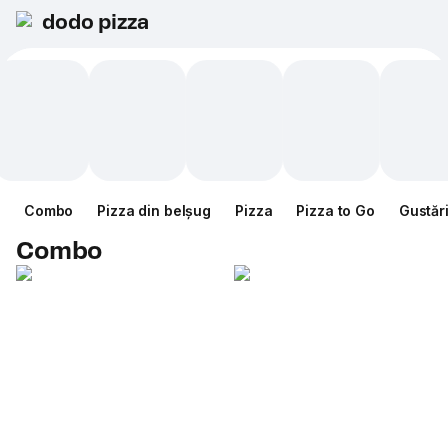
dodo pizza
Combo
Pizza din belșug
Pizza
Pizza to Go
Gustăr
Combo