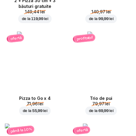
2 + Pizza 30 cm + 3
băuturi gratuite
149,44 lei
140,97 lei
de la
119,99 lei
de la
99,99 lei
profitabil
ofertă
Pizza to Go x 4
Trio de pui
71,96 lei
79,97 lei
de la
55,99 lei
de la
69,99 lei
până la 10%
ofertă