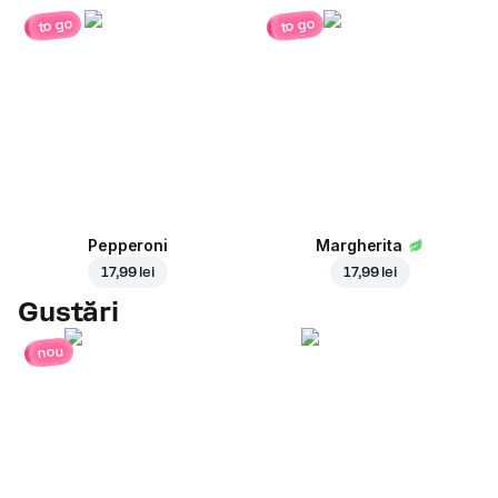
to go
to go
Pepperoni
Margherita
17,99 lei
17,99 lei
Gustări
nou