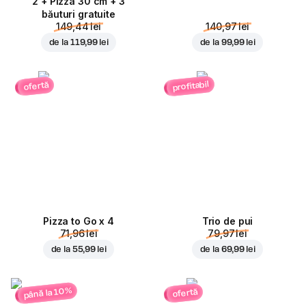
2 + Pizza 30 cm + 3
băuturi gratuite
149,44 lei
140,97 lei
de la
119,99 lei
de la
99,99 lei
profitabil
ofertă
Pizza to Go x 4
Trio de pui
71,96 lei
79,97 lei
de la
55,99 lei
de la
69,99 lei
până la 10%
ofertă