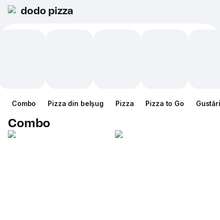
dodo pizza
Combo
Pizza din belșug
Pizza
Pizza to Go
Gustăr
Combo