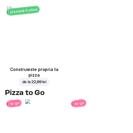
creează-ți pizza
Construieste propria ta
pizza
de la
22,99 lei
Pizza to Go
to go
to go