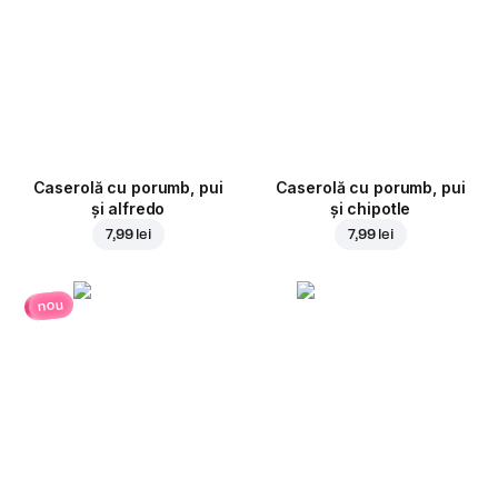
Caserolă cu porumb, pui
Caserolă cu porumb, pui
și alfredo
și chipotle
7,99 lei
7,99 lei
nou