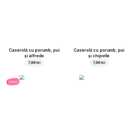
Caserolă cu porumb, pui
Caserolă cu porumb, pui
și alfredo
și chipotle
7,99 lei
7,99 lei
nou