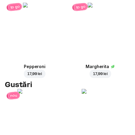
to go
to go
Pepperoni
Margherita
17,99 lei
17,99 lei
Gustări
nou