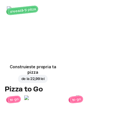
creează-ți pizza
Construieste propria ta
pizza
de la
22,99 lei
Pizza to Go
to go
to go