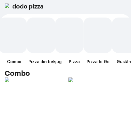
dodo pizza
Combo
Pizza din belșug
Pizza
Pizza to Go
Gustăr
Combo