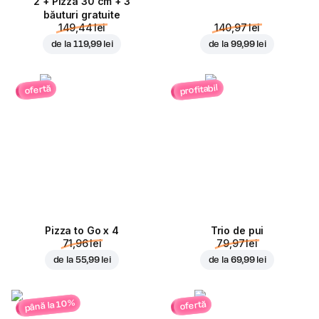
2 + Pizza 30 cm + 3
băuturi gratuite
149,44 lei
140,97 lei
de la
119,99 lei
de la
99,99 lei
profitabil
ofertă
Pizza to Go x 4
Trio de pui
71,96 lei
79,97 lei
de la
55,99 lei
de la
69,99 lei
până la 10%
ofertă