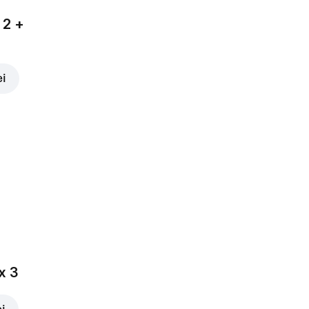
 2 +
ei
x 3