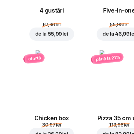
4 gustări
Five-in-on
67,96 lei
55,95 lei
de la
55,99 lei
de la
46,99 le
până la 21%
ofertă
Chicken box
Pizza 35 cm 
30,97 lei
113,98 lei