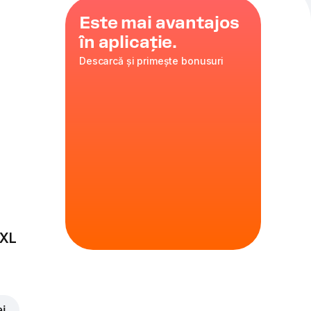
Este mai avantajos
în aplicație.
Descarcă și primește bonusuri
i
,
ulat
35 cm
ire
 XL
ei