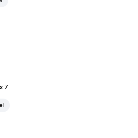
ei
x 7
ei