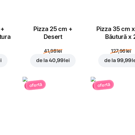
 +
Pizza 25 cm +
Pizza 35 cm x
tura
Desert
Băutură x 
41,98 lei
127,96 lei
i
de la
40,99 lei
de la
99,99 l
ofertă
ofertă