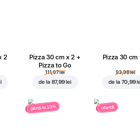
4,00 lei
4,00 lei
Parmezan
4,00 lei
x 2
Pizza 30 cm x 2 +
Pizza 30 cm 
Pizza to Go
111,97 lei
93,98 lei
i
de la
87,99 lei
de la
70,99 l
până la 10%
ofertă