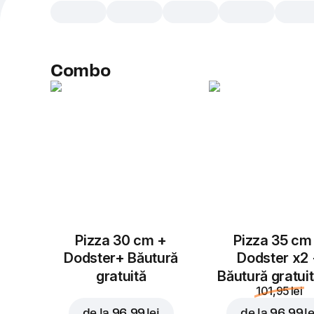
Combo
Pizza 30 cm +
Pizza 35 cm
Dodster+ Băutură
Dodster x2
gratuită
Băutură gratui
101,95 lei
de la
96,99 lei
de la
96,99 le