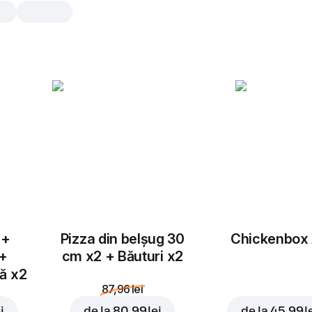
Roma Pui
30 cm, tradițional aluat, 515 gr
Mozzarella
,
sos alfredo
,
piept de pu
porumb
,
ciuperci
,
usturoi gran
25 cm
30 cm
Tradițional
Subț
 +
Pizza din belșug 30
Chickenbox
Adaugă topping
 +
cm x2 + Băuturi x2
tă x2
87,96 lei
i
de la
80,99 lei
de la
45,99 l