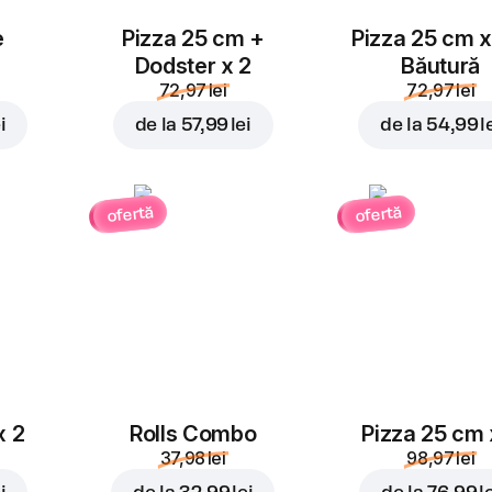
e
Pizza 25 cm +
Pizza 25 cm x
Dodster x 2
Băutură
72,97 lei
72,97 lei
i
de la
57,99 lei
de la
54,99 l
ofertă
ofertă
x 2
Rolls Combo
Pizza 25 cm 
37,98 lei
98,97 lei