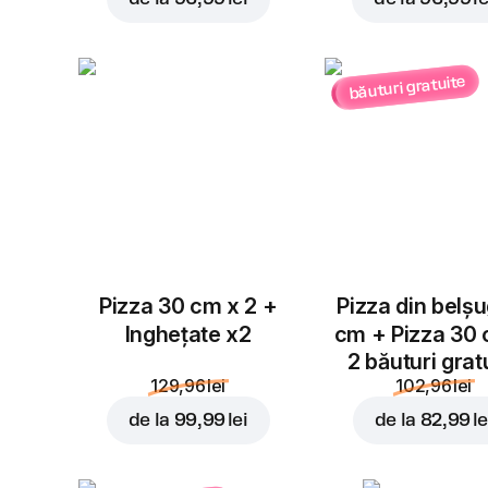
băuturi gratuite
Pizza 30 cm x 2 +
Pizza din belș
Inghețate x2
cm + Pizza 30
2 băuturi grat
129,96 lei
102,96 lei
de la
99,99 lei
de la
82,99 le