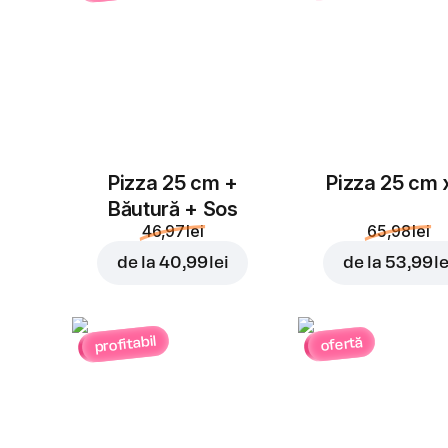
Pizza 25 cm +
Pizza 25 cm 
Băutură + Sos
46,97 lei
65,98 lei
de la
40,99 lei
de la
53,99 le
profitabil
ofertă