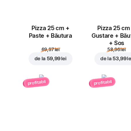
Pizza 25 cm +
Pizza 25 cm
Paste + Băutura
Gustare + Bău
+ Sos
69,97 lei
58,96 lei
de la
59,99 lei
de la
53,99 le
profitabil
profitabil