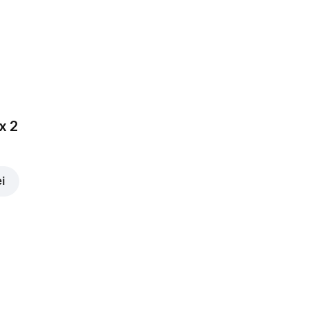
3,00 lei
x 2
ei