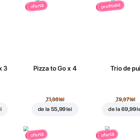
profitabil
ofertă
Masline
Ceapă roșie
rondele
3,00 lei
3,00 lei
x 3
Pizza to Go x 4
Trio de pu
Porumb
Roșii cherry
3,00 lei
3,00 lei
71,96 lei
79,97 lei
i
de la
55,99 lei
de la
69,99 l
ofertă
ofertă
Cheddar
Ananas