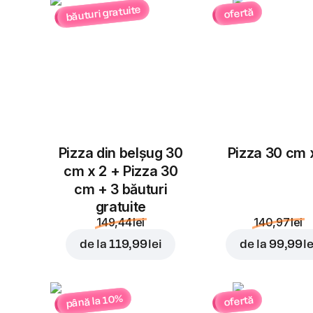
băuturi gratuite
ofertă
Pizza din belșug 30
Pizza 30 cm 
cm x 2 + Pizza 30
cm + 3 băuturi
gratuite
149,44 lei
140,97 lei
de la
119,99 lei
de la
99,99 le
până la 10%
ofertă