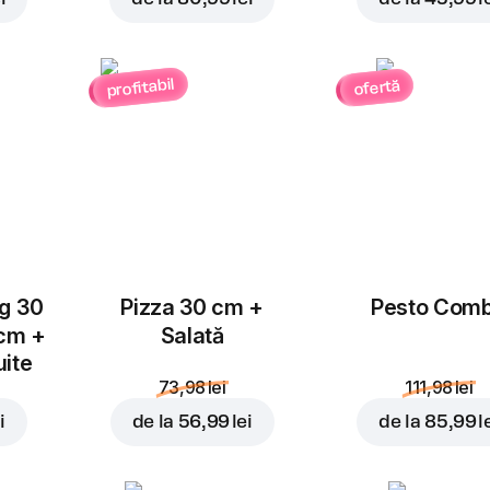
Ardei
Salam Chorizo
Jalapeno
4,00 lei
3,00 lei
profitabil
ofertă
Ciuperci
Piept de pui
Adăugați pentru
52,99 
3,00 lei
4,00 lei
ug 30
Pizza 30 cm +
Pesto Com
 cm +
Salată
uite
73,98 lei
111,98 lei
Suncă
Blue Cheese
i
de la
56,99 lei
de la
85,99 l
4,00 lei
4,00 lei