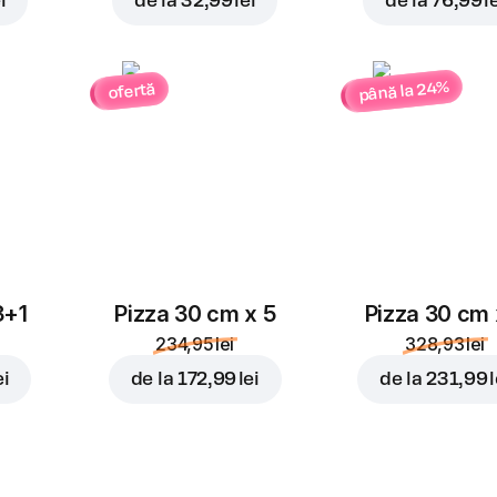
i
de la
32,99 lei
de la
76,99 l
până la 24%
ofertă
3+1
Pizza 30 cm x 5
Pizza 30 cm 
234,95 lei
328,93 lei
ei
de la
172,99 lei
de la
231,99 l