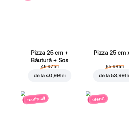
Pizza 25 cm +
Pizza 25 cm 
Băutură + Sos
46,97 lei
65,98 lei
de la
40,99 lei
de la
53,99 le
profitabil
ofertă