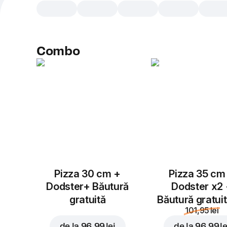
Combo
Pizza 30 cm +
Pizza 35 cm
Dodster+ Băutură
Dodster x2
gratuită
Băutură gratui
101,95 lei
de la
96,99 lei
de la
96,99 le