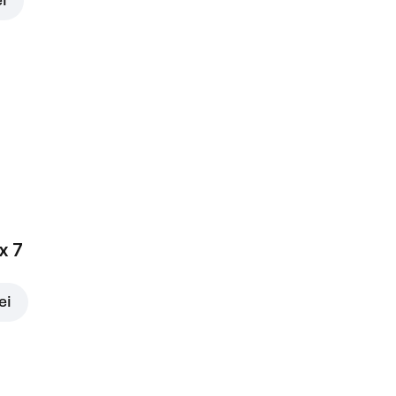
ei
x 7
ei