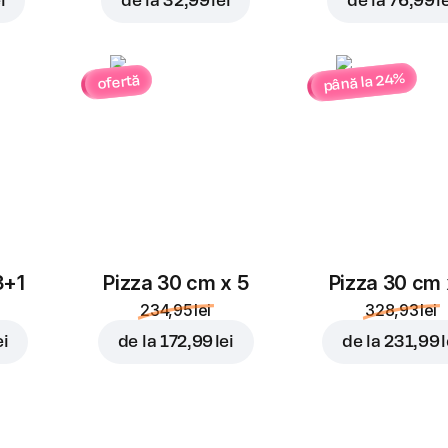
i
de la
32,99 lei
de la
76,99 l
până la 24%
ofertă
3+1
Pizza 30 cm x 5
Pizza 30 cm 
234,95 lei
328,93 lei
ei
de la
172,99 lei
de la
231,99 l