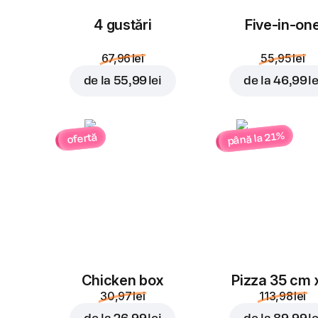
4 gustări
Five-in-on
67,96 lei
55,95 lei
de la
55,99 lei
de la
46,99 le
până la 21%
ofertă
Chicken box
Pizza 35 cm 
30,97 lei
113,98 lei