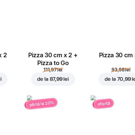
x 2
Pizza 30 cm x 2 +
Pizza 30 cm 
Pizza to Go
111,97 lei
93,98 lei
i
de la
87,99 lei
de la
70,99 l
până la 10%
ofertă