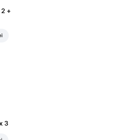
 2 +
ei
x 3