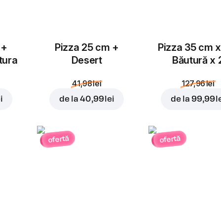
 +
Pizza 25 cm +
Pizza 35 cm x
tura
Desert
Băutură x 
41,98 lei
127,96 lei
i
de la
40,99 lei
de la
99,99 l
ofertă
ofertă