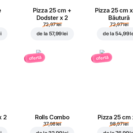
e
Pizza 25 cm +
Pizza 25 cm x
Dodster x 2
Băutură
72,97 lei
72,97 lei
i
de la
57,99 lei
de la
54,99 l
ofertă
ofertă
x 2
Rolls Combo
Pizza 25 cm 
37,98 lei
98,97 lei