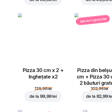
băuturi gratuite
Pizza 30 cm x 2 +
Pizza din belș
Inghețate x2
cm + Pizza 30
2 băuturi grat
129,96 lei
102,96 lei
de la
99,99 lei
de la
82,99 le