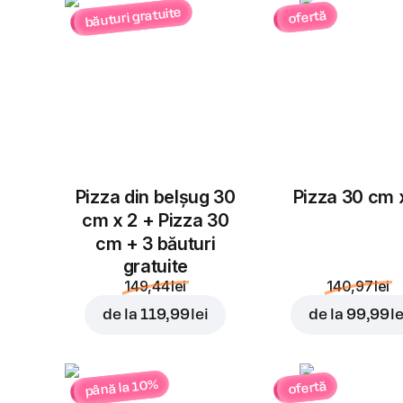
băuturi gratuite
ofertă
Pizza din belșug 30
Pizza 30 cm 
cm x 2 + Pizza 30
cm + 3 băuturi
gratuite
149,44 lei
140,97 lei
de la
119,99 lei
de la
99,99 le
până la 10%
ofertă