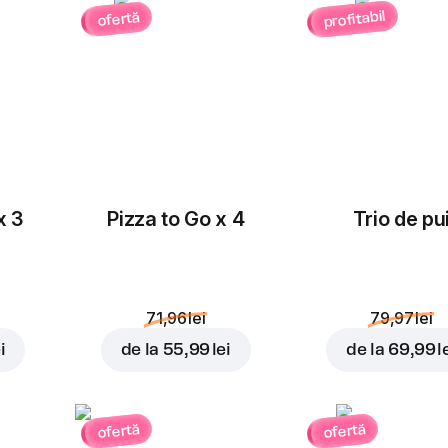
profitabil
ofertă
x 3
Pizza to Go x 4
Trio de pu
71,96 lei
79,97 lei
i
de la
55,99 lei
de la
69,99 l
ofertă
ofertă