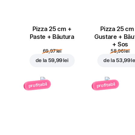
Pizza 25 cm +
Pizza 25 cm
Paste + Băutura
Gustare + Bău
+ Sos
69,97 lei
58,96 lei
de la
59,99 lei
de la
53,99 le
profitabil
profitabil