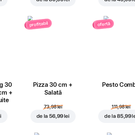
Sos Caesar
1 buc.
Sos caesar portionat
profitabil
ofertă
Înlocuiește
ug 30
Pizza 30 cm +
Pesto Com
25,99 lei
 cm +
Salată
29,99 lei
uite
73,98 lei
111,98 lei
În coș
i
de la
56,99 lei
de la
85,99 l