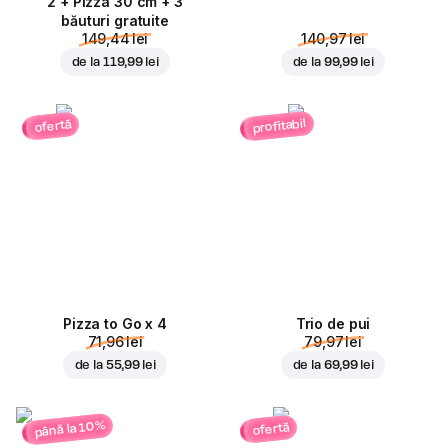
2 + Pizza 30 cm + 3
băuturi gratuite
149,44 lei
140,97 lei
de la
119,99 lei
de la
99,99 lei
profitabil
ofertă
Pizza to Go x 4
Trio de pui
71,96 lei
79,97 lei
de la
55,99 lei
de la
69,99 lei
până la 10%
ofertă