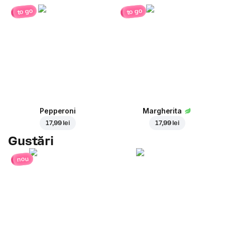
to go
to go
Pepperoni
Margherita
17,99 lei
17,99 lei
Gustări
nou