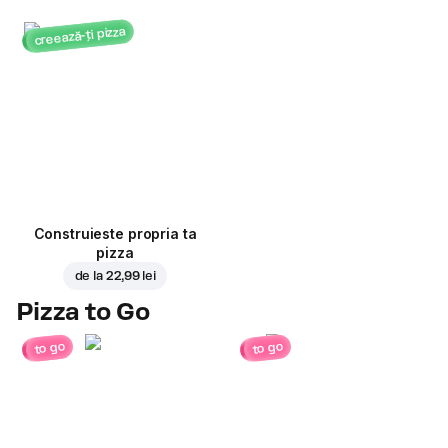
creează-ți pizza
Construieste propria ta
pizza
de la
22,99 lei
Pizza to Go
to go
to go