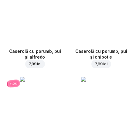
Caserolă cu porumb, pui
Caserolă cu porumb, pui
și alfredo
și chipotle
7,99 lei
7,99 lei
nou