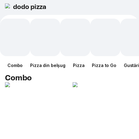
dodo pizza
Combo
Pizza din belșug
Pizza
Pizza to Go
Gustăr
Combo