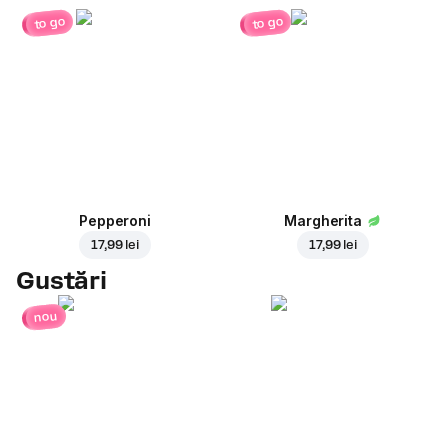
to go
to go
Pepperoni
Margherita
17,99 lei
17,99 lei
Gustări
nou