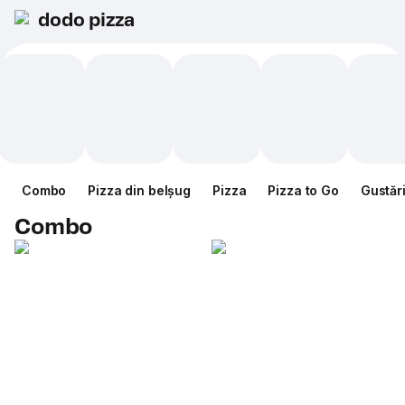
dodo pizza
Combo
Pizza din belșug
Pizza
Pizza to Go
Gustăr
Combo