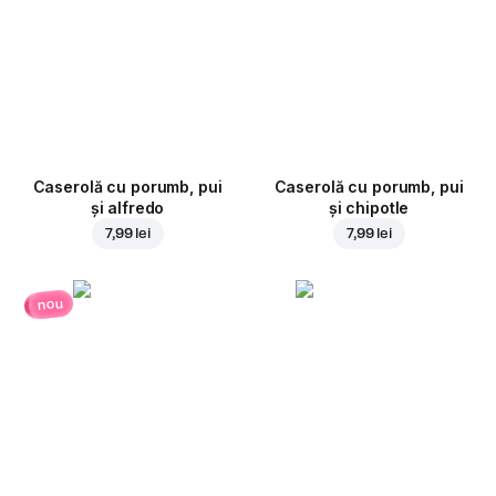
Caserolă cu porumb, pui
Caserolă cu porumb, pui
și alfredo
și chipotle
7,99 lei
7,99 lei
nou