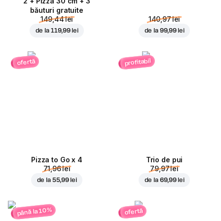
2 + Pizza 30 cm + 3
băuturi gratuite
149,44 lei
140,97 lei
de la
119,99 lei
de la
99,99 lei
profitabil
ofertă
Pizza to Go x 4
Trio de pui
71,96 lei
79,97 lei
de la
55,99 lei
de la
69,99 lei
până la 10%
ofertă