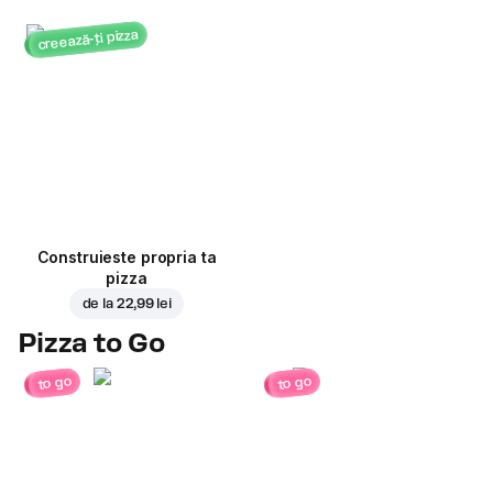
creează-ți pizza
Construieste propria ta
pizza
de la
22,99 lei
Pizza to Go
to go
to go