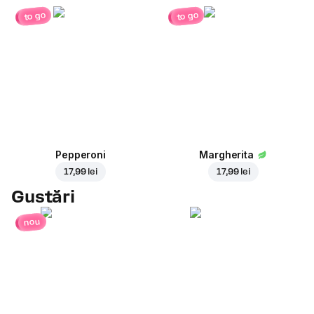
to go
to go
Pepperoni
Margherita
17,99 lei
17,99 lei
Gustări
nou