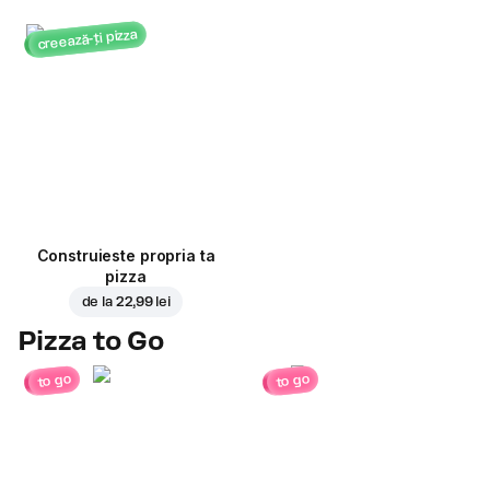
creează-ți pizza
Construieste propria ta
pizza
de la
22,99 lei
Pizza to Go
to go
to go