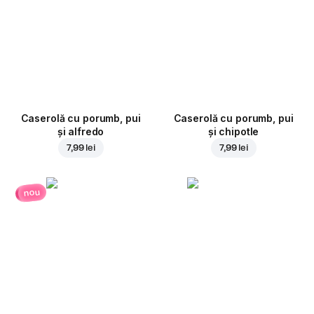
Caserolă cu porumb, pui
Caserolă cu porumb, pui
și alfredo
și chipotle
7,99 lei
7,99 lei
nou