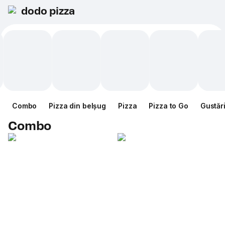
dodo pizza
Combo
Pizza din belșug
Pizza
Pizza to Go
Gustăr
Combo