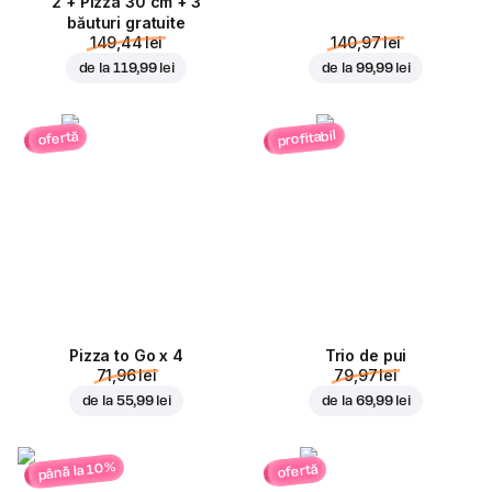
2 + Pizza 30 cm + 3
băuturi gratuite
149,44 lei
140,97 lei
de la
119,99 lei
de la
99,99 lei
profitabil
ofertă
Pizza to Go x 4
Trio de pui
71,96 lei
79,97 lei
de la
55,99 lei
de la
69,99 lei
până la 10%
ofertă