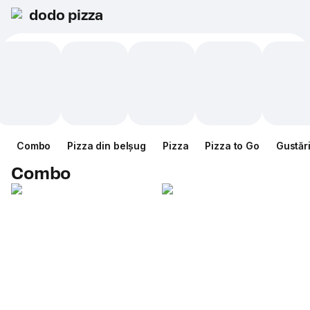
dodo pizza
Combo
Pizza din belșug
Pizza
Pizza to Go
Gustăr
Combo