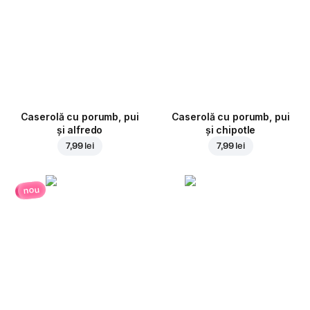
Caserolă cu porumb, pui
Caserolă cu porumb, pui
și alfredo
și chipotle
7,99 lei
7,99 lei
nou