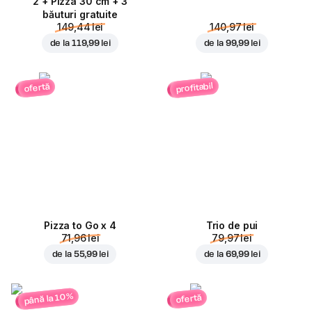
2 + Pizza 30 cm + 3
băuturi gratuite
149,44 lei
140,97 lei
de la
119,99 lei
de la
99,99 lei
profitabil
ofertă
Pizza to Go x 4
Trio de pui
71,96 lei
79,97 lei
de la
55,99 lei
de la
69,99 lei
până la 10%
ofertă