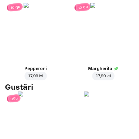
to go
to go
Pepperoni
Margherita
17,99 lei
17,99 lei
Gustări
nou