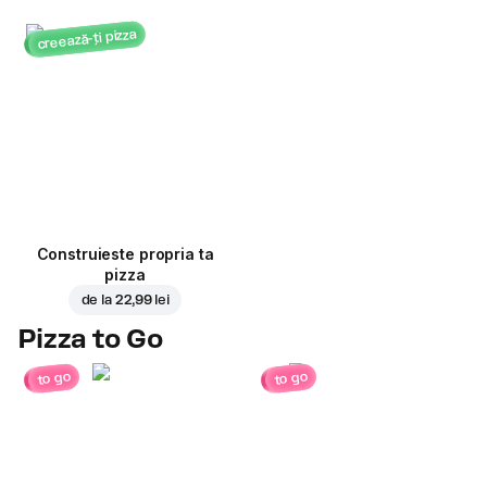
creează-ți pizza
Construieste propria ta
pizza
de la
22,99 lei
Pizza to Go
to go
to go