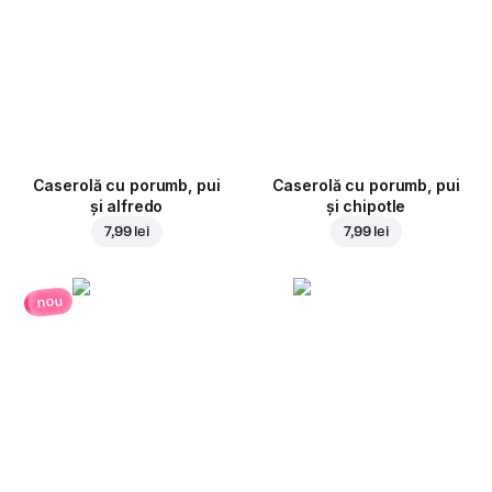
Caserolă cu porumb, pui
Caserolă cu porumb, pui
și alfredo
și chipotle
7,99 lei
7,99 lei
nou