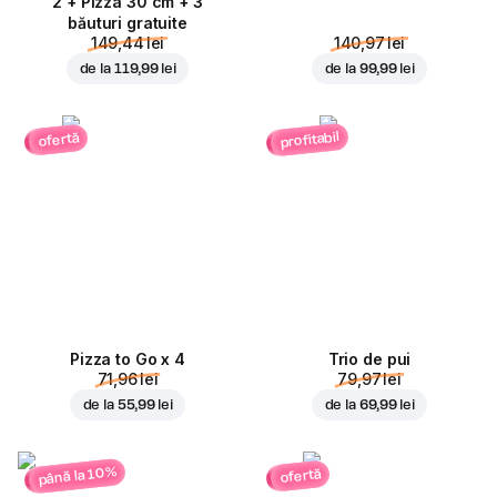
2 + Pizza 30 cm + 3
băuturi gratuite
149,44 lei
140,97 lei
de la
119,99 lei
de la
99,99 lei
profitabil
ofertă
Pizza to Go x 4
Trio de pui
71,96 lei
79,97 lei
de la
55,99 lei
de la
69,99 lei
până la 10%
ofertă