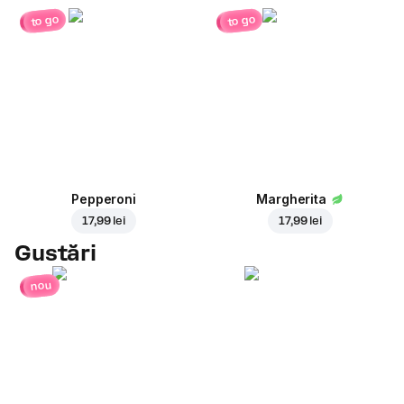
to go
to go
Pepperoni
Margherita
17,99 lei
17,99 lei
Gustări
nou