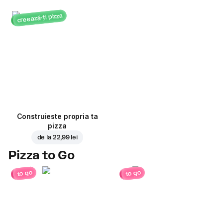
creează-ți pizza
Construieste propria ta
pizza
de la
22,99 lei
Pizza to Go
to go
to go