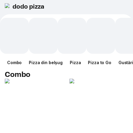
dodo pizza
Combo
Pizza din belșug
Pizza
Pizza to Go
Gustăr
Combo