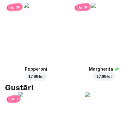
to go
to go
Pepperoni
Margherita
17,99 lei
17,99 lei
Gustări
nou