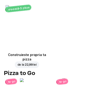
creează-ți pizza
Construieste propria ta
pizza
de la
22,99 lei
Pizza to Go
to go
to go