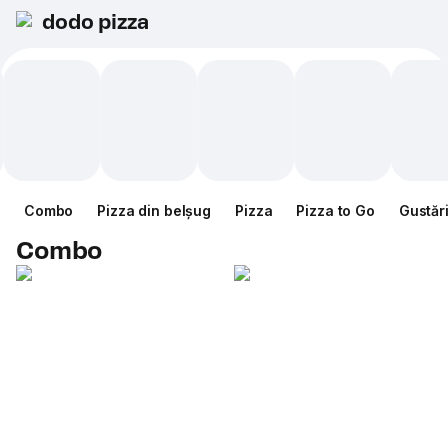
dodo pizza
Combo
Pizza din belșug
Pizza
Pizza to Go
Gustăr
Combo