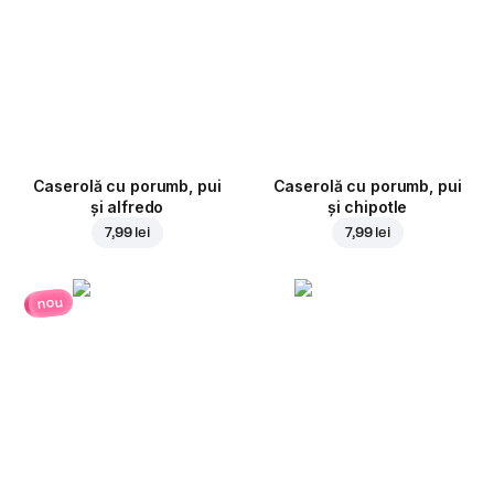
Caserolă cu porumb, pui
Caserolă cu porumb, pui
și alfredo
și chipotle
7,99 lei
7,99 lei
nou