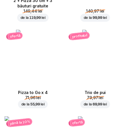
2 + Pizza 30 cm + 3
băuturi gratuite
149,44 lei
140,97 lei
de la
119,99 lei
de la
99,99 lei
profitabil
ofertă
Pizza to Go x 4
Trio de pui
71,96 lei
79,97 lei
de la
55,99 lei
de la
69,99 lei
până la 10%
ofertă