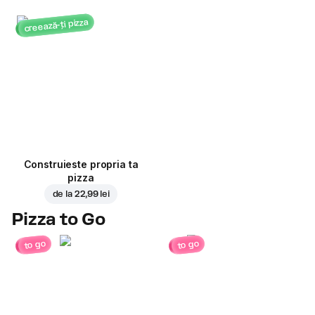
creează-ți pizza
Construieste propria ta
pizza
de la
22,99 lei
Pizza to Go
to go
to go