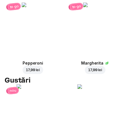
to go
to go
Pepperoni
Margherita
17,99 lei
17,99 lei
Gustări
nou