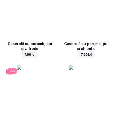
Caserolă cu porumb, pui
Caserolă cu porumb, pui
și alfredo
și chipotle
7,99 lei
7,99 lei
nou