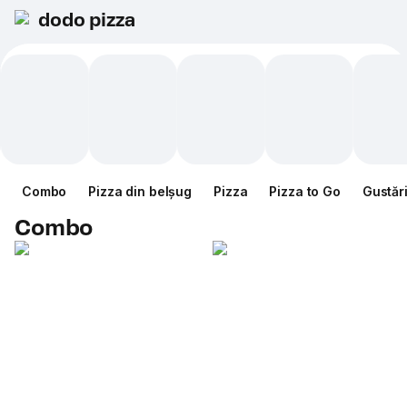
dodo pizza
Combo
Pizza din belșug
Pizza
Pizza to Go
Gustăr
Combo