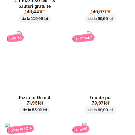
2 + Pizza 30 cm + 3
băuturi gratuite
149,44 lei
140,97 lei
de la
119,99 lei
de la
99,99 lei
profitabil
ofertă
Pizza to Go x 4
Trio de pui
71,96 lei
79,97 lei
de la
55,99 lei
de la
69,99 lei
până la 10%
ofertă