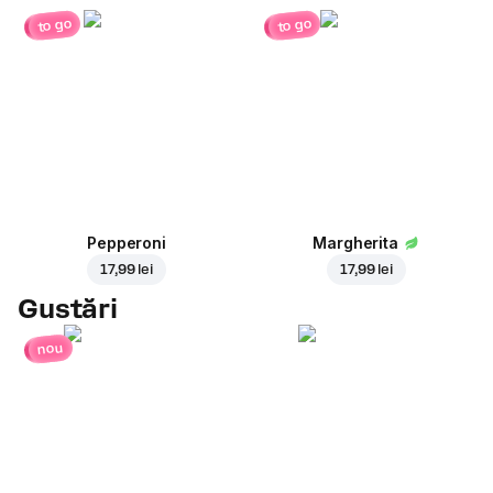
to go
to go
Pepperoni
Margherita
17,99 lei
17,99 lei
Gustări
nou