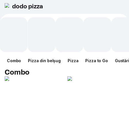
dodo pizza
Combo
Pizza din belșug
Pizza
Pizza to Go
Gustăr
Combo