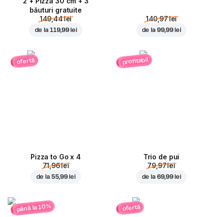
2 + Pizza 30 cm + 3
băuturi gratuite
149,44 lei
140,97 lei
de la
119,99 lei
de la
99,99 lei
profitabil
ofertă
Pizza to Go x 4
Trio de pui
71,96 lei
79,97 lei
de la
55,99 lei
de la
69,99 lei
până la 10%
ofertă