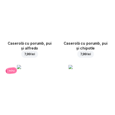
Caserolă cu porumb, pui
Caserolă cu porumb, pui
și alfredo
și chipotle
7,99 lei
7,99 lei
nou