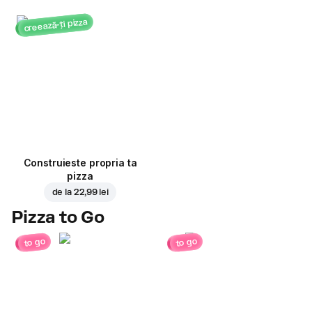
creează-ți pizza
Construieste propria ta
pizza
de la
22,99 lei
Pizza to Go
to go
to go