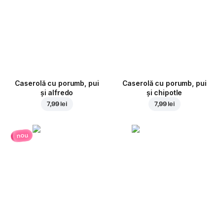
Caserolă cu porumb, pui
Caserolă cu porumb, pui
și alfredo
și chipotle
7,99 lei
7,99 lei
nou