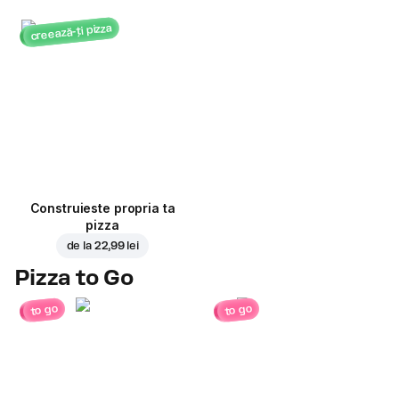
creează-ți pizza
Construieste propria ta
pizza
de la
22,99 lei
Pizza to Go
to go
to go