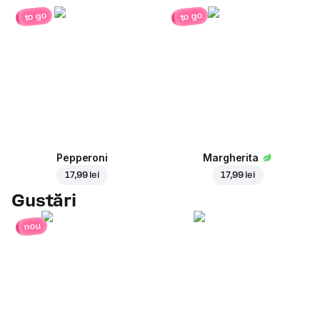
to go
to go
Pepperoni
Margherita
17,99 lei
17,99 lei
Gustări
nou