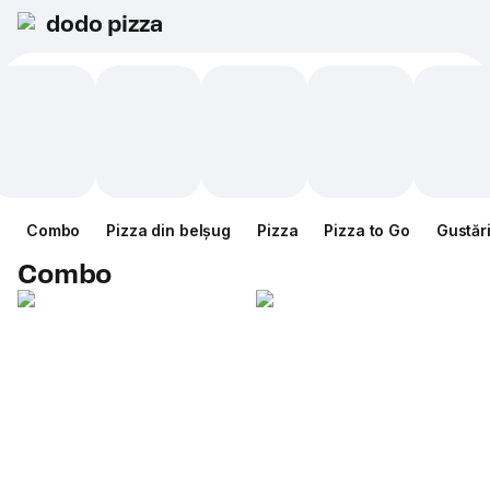
dodo pizza
Combo
Pizza din belșug
Pizza
Pizza to Go
Gustăr
Combo