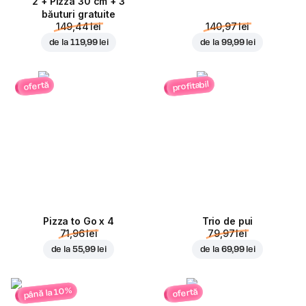
2 + Pizza 30 cm + 3
băuturi gratuite
149,44 lei
140,97 lei
de la
119,99 lei
de la
99,99 lei
profitabil
ofertă
Pizza to Go x 4
Trio de pui
71,96 lei
79,97 lei
de la
55,99 lei
de la
69,99 lei
până la 10%
ofertă