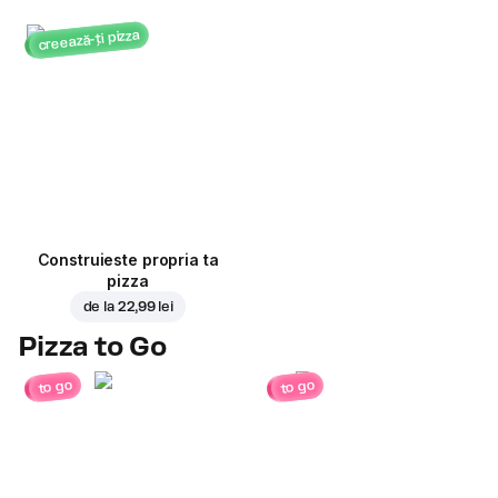
creează-ți pizza
Construieste propria ta
pizza
de la
22,99 lei
Pizza to Go
to go
to go