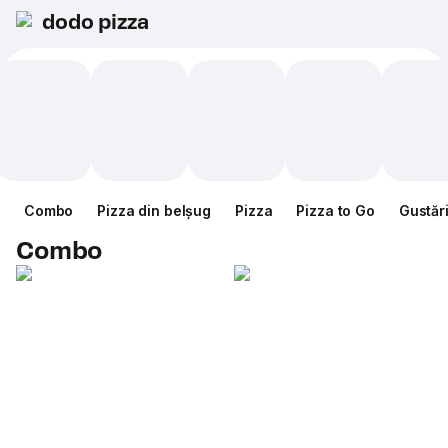
dodo pizza
Combo
Pizza din belșug
Pizza
Pizza to Go
Gustăr
Combo