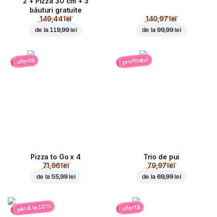
2 + Pizza 30 cm + 3
băuturi gratuite
149,44 lei
140,97 lei
de la
119,99 lei
de la
99,99 lei
profitabil
ofertă
Pizza to Go x 4
Trio de pui
71,96 lei
79,97 lei
de la
55,99 lei
de la
69,99 lei
până la 10%
ofertă