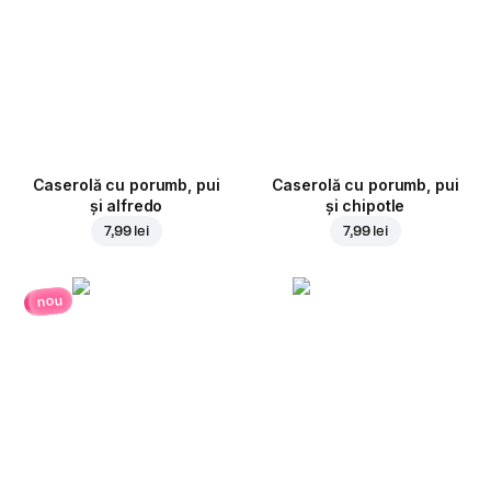
Caserolă cu porumb, pui
Caserolă cu porumb, pui
și alfredo
și chipotle
7,99 lei
7,99 lei
nou