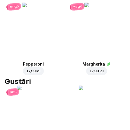
to go
to go
Pepperoni
Margherita
17,99 lei
17,99 lei
Gustări
nou