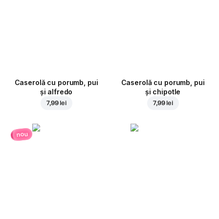
Caserolă cu porumb, pui
Caserolă cu porumb, pui
și alfredo
și chipotle
7,99 lei
7,99 lei
nou