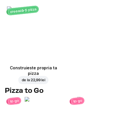
creează-ți pizza
Construieste propria ta
pizza
de la
22,99 lei
Pizza to Go
to go
to go