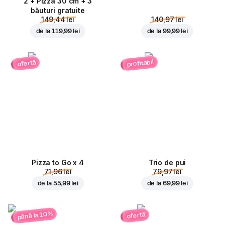
2 + Pizza 30 cm + 3
băuturi gratuite
149,44 lei
140,97 lei
de la
119,99 lei
de la
99,99 lei
profitabil
ofertă
Pizza to Go x 4
Trio de pui
71,96 lei
79,97 lei
de la
55,99 lei
de la
69,99 lei
până la 10%
ofertă