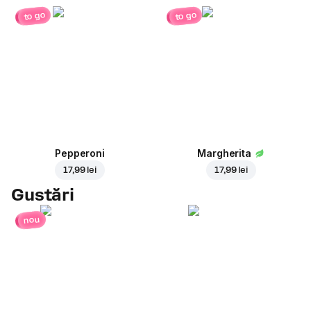
to go
to go
Pepperoni
Margherita
17,99 lei
17,99 lei
Gustări
nou