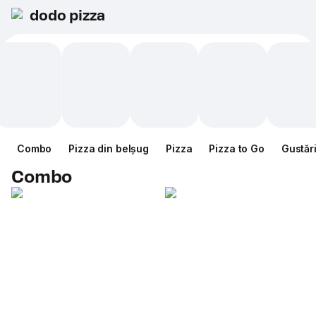
dodo pizza
Combo
Pizza din belșug
Pizza
Pizza to Go
Gustăr
Combo