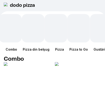
dodo pizza
Combo
Pizza din belșug
Pizza
Pizza to Go
Gustăr
Combo