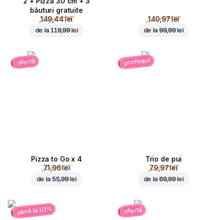
2 + Pizza 30 cm + 3
băuturi gratuite
149,44 lei
140,97 lei
de la
119,99 lei
de la
99,99 lei
profitabil
ofertă
Pizza to Go x 4
Trio de pui
71,96 lei
79,97 lei
de la
55,99 lei
de la
69,99 lei
până la 10%
ofertă