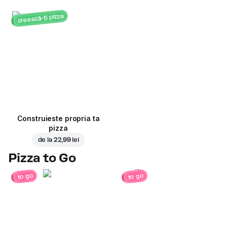
creează-ți pizza
Construieste propria ta
pizza
de la
22,99 lei
Pizza to Go
to go
to go