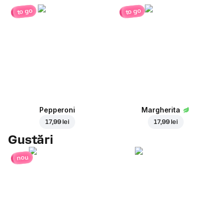
to go
to go
Pepperoni
Margherita
17,99 lei
17,99 lei
Gustări
nou