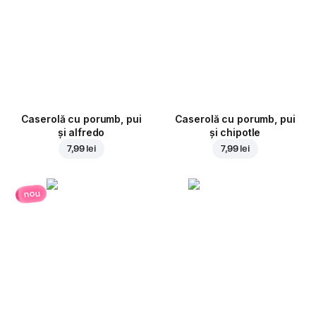
Caserolă cu porumb, pui
Caserolă cu porumb, pui
și alfredo
și chipotle
7,99 lei
7,99 lei
nou