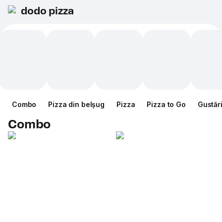
dodo pizza
Combo
Pizza din belșug
Pizza
Pizza to Go
Gustăr
Combo