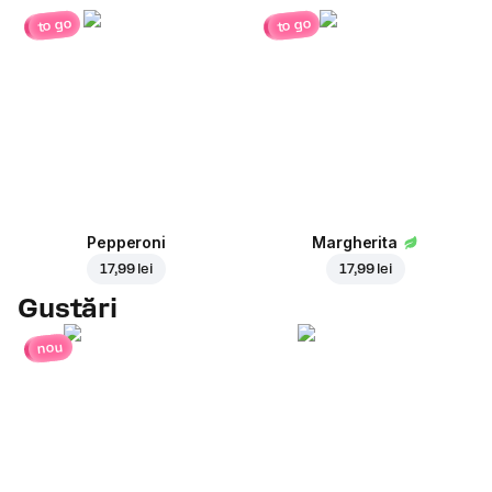
to go
to go
Pepperoni
Margherita
17,99 lei
17,99 lei
Gustări
nou