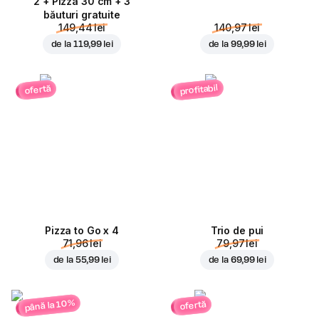
2 + Pizza 30 cm + 3
băuturi gratuite
149,44 lei
140,97 lei
de la
119,99 lei
de la
99,99 lei
profitabil
ofertă
Pizza to Go x 4
Trio de pui
71,96 lei
79,97 lei
de la
55,99 lei
de la
69,99 lei
până la 10%
ofertă