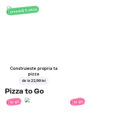
creează-ți pizza
Construieste propria ta
pizza
de la
22,99 lei
Pizza to Go
to go
to go