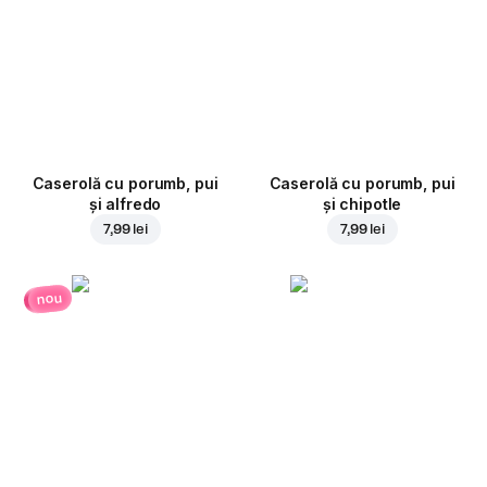
Caserolă cu porumb, pui
Caserolă cu porumb, pui
și alfredo
și chipotle
7,99 lei
7,99 lei
nou